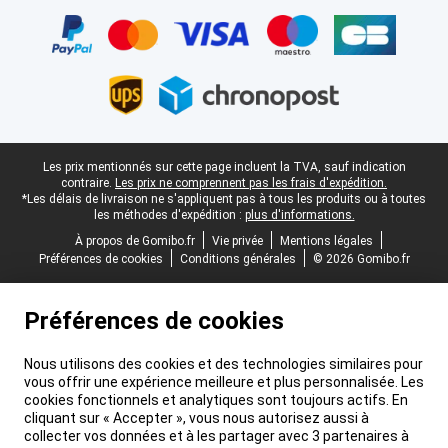
Certificats, methodes de paiement, partenaires de services de livr
Pied-de-page légal
Les prix mentionnés sur cette page incluent la TVA, sauf indication
contraire.
Les prix ne comprennent pas les frais d'expédition.
*Les délais de livraison ne s'appliquent pas à tous les produits ou à toutes
les méthodes d'expédition :
plus d'informations.
À propos de Gomibo.fr
Vie privée
Mentions légales
Préférences de cookies
Conditions générales
© 2026 Gomibo.fr
Préférences de cookies
Nous utilisons des cookies et des technologies similaires pour
vous offrir une expérience meilleure et plus personnalisée. Les
cookies fonctionnels et analytiques sont toujours actifs. En
cliquant sur « Accepter », vous nous autorisez aussi à
collecter vos données et à les partager avec 3 partenaires à