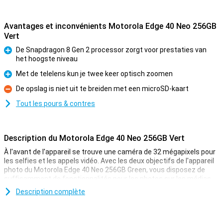
Avantages et inconvénients Motorola Edge 40 Neo 256GB
Vert
De Snapdragon 8 Gen 2 processor zorgt voor prestaties van
het hoogste niveau
Pour
Met de telelens kun je twee keer optisch zoomen
Pour
De opslag is niet uit te breiden met een microSD-kaart
Contre
Tout les pours & contres
Description du Motorola Edge 40 Neo 256GB Vert
À l'avant de l'appareil se trouve une caméra de 32 mégapixels pour
les selfies et les appels vidéo. Avec les deux objectifs de l'appareil
photo du Motorola Edge 40 Neo 256GB Green, vous disposez de
suffisamment de fonctionnalités pour les photos sur les médias
sociaux. L'objectif principal et l'appareil photo ultra grand angle
Description complète
prennent de bonnes photos, nettes, dans de nombreuses
situations !