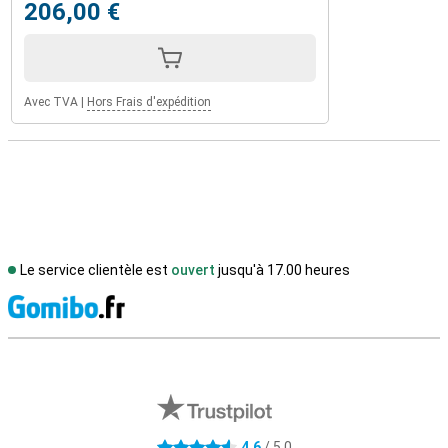
206,00 €
Avec TVA
|
Hors Frais d'expédition
Le service clientèle est
ouvert
jusqu'à 17.00 heures
M
Avis externes des magasins
4,6
/ 5,0