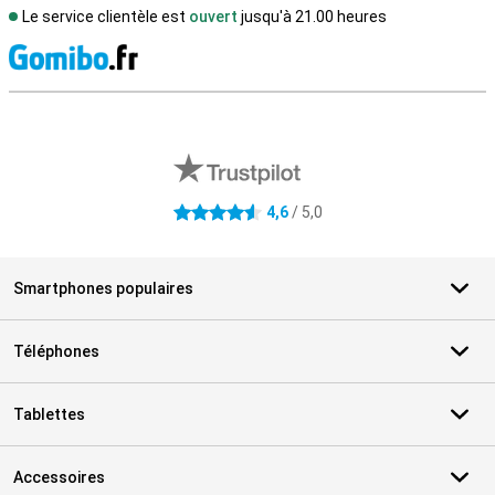
Le service clientèle est
ouvert
jusqu'à 21.00 heures
M
Avis externes des magasins
4,6
/ 5,0
4.6 étoiles
Smartphones populaires
Téléphones
Tablettes
Accessoires