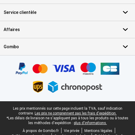
Service clientèle
Affaires
Gomibo
Certificats, methodes de paiement, partenaires de services de livr
Pied-de-page légal
Les prix mentionnés sur cette page incluent la TVA, sauf indication
contraire.
Les prix ne comprennent pas les frais d'expédition.
*Les délais de livraison ne s'appliquent pas à tous les produits ou à toutes
les méthodes d'expédition :
plus d'informations.
À propos de Gomibo.fr
Vie privée
Mentions légales