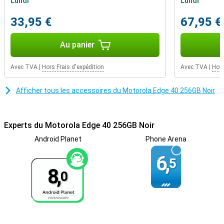
Lundi
Lundi
Heureusement, le Motorola Edge 40 256GB Black ne met jamais
longtemps à se recharger grâce à sa fonction de charge rapide. Le
33,95 €
67,95 €
Motorola Edge 40 256GB Black dispose d'une batterie qui dure
facilement une journée. Vous restez donc toujours accessible.
Au panier
Avec TVA
|
Hors Frais d'expédition
Avec TVA
|
Hors
Afficher tous les accessoires du Motorola Edge 40 256GB Noir
Experts du Motorola Edge 40 256GB Noir
Android Planet
Phone Arena
6,
5
8,
0