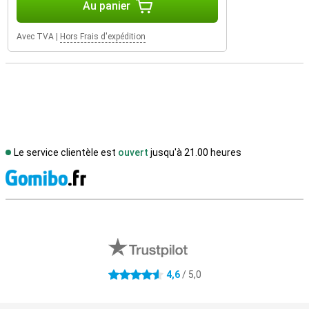
Au panier
Avec TVA
|
Hors Frais d'expédition
Le service clientèle est
ouvert
jusqu'à 21.00 heures
M
Avis externes des magasins
4,6
/ 5,0
4.6 étoiles