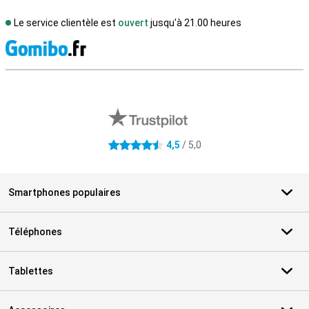
Le service clientèle est
ouvert
jusqu'à 21.00 heures
M
Avis externes des magasins
4,5
/ 5,0
4.5 étoiles
Smartphones populaires
Téléphones
Tablettes