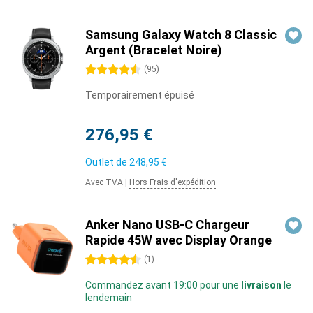
Samsung Galaxy Watch 8 Classic
Argent (Bracelet Noire)
4.5 étoiles
(
95
)
Temporairement épuisé
276,95 €
Outlet de
248,95 €
Avec TVA
|
Hors Frais d'expédition
Anker Nano USB-C Chargeur
Rapide 45W avec Display Orange
4.5 étoiles
(
1
)
Commandez avant 19:00 pour une
livraison
le
lendemain