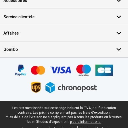
Accessoires
Service clientèle
Affaires
Gomibo
Certificats, methodes de paiement, partenaires de services de livr
Pied-de-page légal
Les prix mentionnés sur cette page incluent la TVA, sauf indication
contraire.
Les prix ne comprennent pas les frais d'expédition.
*Les délais de livraison ne s'appliquent pas à tous les produits ou à toutes
les méthodes d'expédition :
plus d'informations.