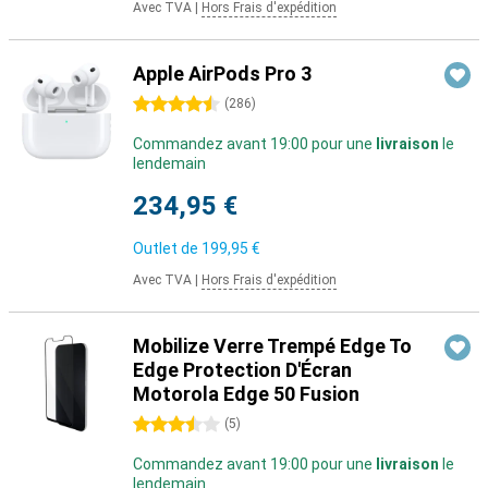
Avec TVA
|
Hors Frais d'expédition
Apple AirPods Pro 3
4.5 étoiles
(
286
)
Commandez avant 19:00 pour une
livraison
le
lendemain
234,95 €
Outlet de
199,95 €
Avec TVA
|
Hors Frais d'expédition
Mobilize Verre Trempé Edge To
Edge Protection D'Écran
Motorola Edge 50 Fusion
3.5 étoiles
(
5
)
Commandez avant 19:00 pour une
livraison
le
lendemain