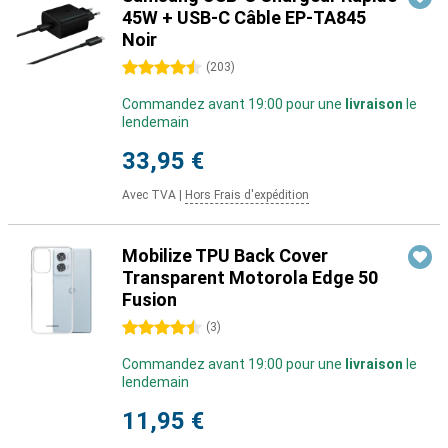
45W + USB-C Câble EP-TA845
Noir
4.5 étoiles
(
203
)
Commandez avant 19:00 pour une
livraison
le
lendemain
33,95 €
Avec TVA
|
Hors Frais d'expédition
Mobilize TPU Back Cover
Transparent Motorola Edge 50
Fusion
4.5 étoiles
(
3
)
Commandez avant 19:00 pour une
livraison
le
lendemain
11,95 €