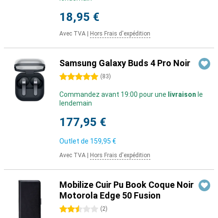
18,95 €
Avec TVA
|
Hors Frais d'expédition
Samsung Galaxy Buds 4 Pro Noir
5 étoiles
(
83
)
Commandez avant 19:00 pour une
livraison
le
lendemain
177,95 €
Outlet de
159,95 €
Avec TVA
|
Hors Frais d'expédition
Mobilize Cuir Pu Book Coque Noir
Motorola Edge 50 Fusion
2.5 étoiles
(
2
)