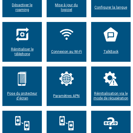
Désactiver le
Mise à jour du
Configurer la langue
roaming
logiciel
Réinitialiser le
Connexion au Wi-Fi
TalkBack
téléphone
Pose du protecteur
Réinitialisation via le
Paramètres APN
d'écran
mode de récupération