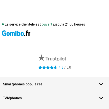
Le service clientèle est
ouvert
jusqu'à 21.00 heures
M
Avis externes des magasins
4,5
/ 5,0
4.5 étoiles
Smartphones populaires
Téléphones