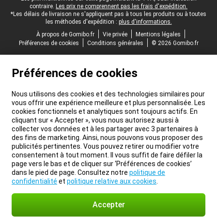
contraire.
Les prix ne comprennent pas les frais d'expédition.
*Les délais de livraison ne s'appliquent pas à tous les produits ou à toutes
les méthodes d'expédition :
plus d'informations.
À propos de Gomibo.fr
Vie privée
Mentions légales
Préférences de cookies
Conditions générales
© 2026 Gomibo.fr
Préférences de cookies
Nous utilisons des cookies et des technologies similaires pour
vous offrir une expérience meilleure et plus personnalisée. Les
cookies fonctionnels et analytiques sont toujours actifs. En
cliquant sur « Accepter », vous nous autorisez aussi à
collecter vos données et à les partager avec 3 partenaires à
des fins de marketing. Ainsi, nous pouvons vous proposer des
publicités pertinentes. Vous pouvez retirer ou modifier votre
consentement à tout moment. Il vous suffit de faire défiler la
page vers le bas et de cliquer sur ‘Préférences de cookies’
dans le pied de page. Consultez notre
politique de
confidentialité
et
politique relative aux cookies
.
Accepter