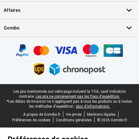
Affaires
Gomibo
Certificats, methodes de paiement, partenaires de services de livr
Pied-de-page légal
Les prix mentionnés sur cette page incluent la TVA, sauf indication
contraire.
Les prix ne comprennent pas les frais d'expédition.
*Les délais de livraison ne s'appliquent pas à tous les produits ou à toutes
les méthodes d'expédition :
plus d'informations.
À propos de Gomibo.fr
Vie privée
Mentions légales
Préférences de cookies
Conditions générales
© 2026 Gomibo.fr