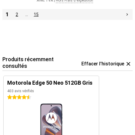
Avec TVA
|
Hors Frais d'expédition
1
2
…
15
Produits récemment
Effacer l'historique
consultés
Motorola Edge 50 Neo 512GB Gris
403 avis vérifiés
4.5 étoiles