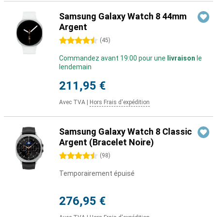
Samsung Galaxy Watch 8 44mm
Argent
4.5 étoiles
(
45
)
Commandez avant 19:00 pour une
livraison
le
lendemain
211,95 €
Avec TVA
|
Hors Frais d'expédition
Samsung Galaxy Watch 8 Classic
Argent (Bracelet Noire)
4.5 étoiles
(
98
)
Temporairement épuisé
276,95 €