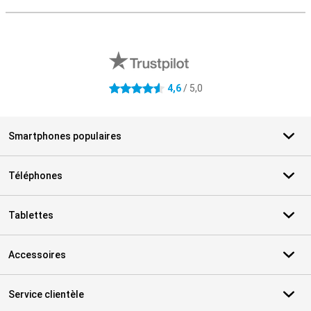
M
Avis externes des magasins
4,6
/ 5,0
4.6 étoiles
Smartphones populaires
Téléphones
Tablettes
Accessoires
Service clientèle