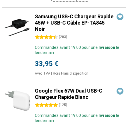
Samsung USB-C Chargeur Rapide
45W + USB-C Câble EP-TA845
Noir
4.5 étoiles
(
203
)
Commandez avant 19:00 pour une
livraison
le
lendemain
33,95 €
Avec TVA
|
Hors Frais d'expédition
Google Flex 67W Dual USB-C
Chargeur Rapide Blanc
5 étoiles
(
125
)
Commandez avant 19:00 pour une
livraison
le
lendemain