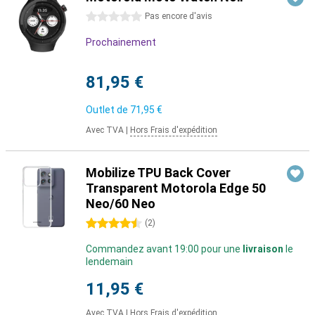
0 étoiles
Pas encore d'avis
Prochainement
81,95 €
Outlet de
71,95 €
Avec TVA
|
Hors Frais d'expédition
Mobilize TPU Back Cover
Transparent Motorola Edge 50
Neo/60 Neo
4.5 étoiles
(
2
)
Commandez avant 19:00 pour une
livraison
le
lendemain
11,95 €
Avec TVA
|
Hors Frais d'expédition