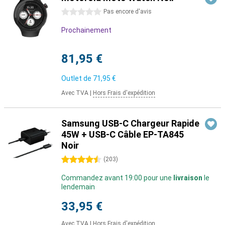
0 étoiles
Pas encore d'avis
Prochainement
81,95 €
Outlet de
71,95 €
Avec TVA
|
Hors Frais d'expédition
Samsung USB-C Chargeur Rapide
45W + USB-C Câble EP-TA845
Noir
4.5 étoiles
(
203
)
Commandez avant 19:00 pour une
livraison
le
lendemain
33,95 €
Avec TVA
|
Hors Frais d'expédition