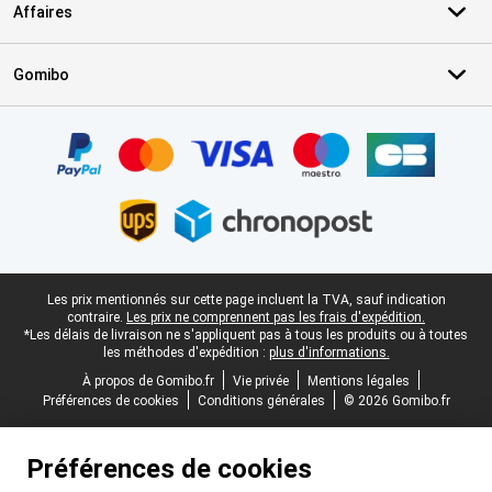
Affaires
Gomibo
Certificats, methodes de paiement, partenaires de services de livr
Pied-de-page légal
Les prix mentionnés sur cette page incluent la TVA, sauf indication
contraire.
Les prix ne comprennent pas les frais d'expédition.
*Les délais de livraison ne s'appliquent pas à tous les produits ou à toutes
les méthodes d'expédition :
plus d'informations.
À propos de Gomibo.fr
Vie privée
Mentions légales
Préférences de cookies
Conditions générales
© 2026 Gomibo.fr
Préférences de cookies