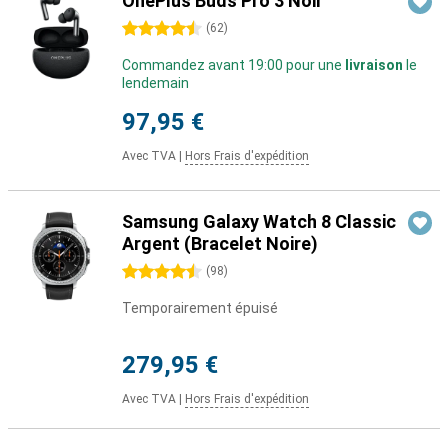
OnePlus Buds Pro 3 Noir
4.5 étoiles
(
62
)
Commandez avant 19:00 pour une
livraison
le
lendemain
97,95 €
Avec TVA
|
Hors Frais d'expédition
Samsung Galaxy Watch 8 Classic
Argent (Bracelet Noire)
4.5 étoiles
(
98
)
Temporairement épuisé
279,95 €
Avec TVA
|
Hors Frais d'expédition