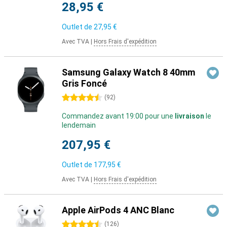
28,95 €
Outlet de
27,95 €
Avec TVA
|
Hors Frais d'expédition
Samsung Galaxy Watch 8 40mm
Gris Foncé
4.5 étoiles
(
92
)
Commandez avant 19:00 pour une
livraison
le
lendemain
207,95 €
Outlet de
177,95 €
Avec TVA
|
Hors Frais d'expédition
Apple AirPods 4 ANC Blanc
4.5 étoiles
(
126
)