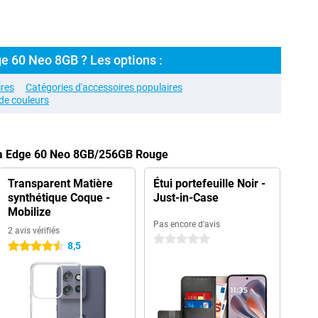
e 60 Neo 8GB ? Les options :
res
Catégories d'accessoires populaires
de couleurs
la Edge 60 Neo 8GB/256GB Rouge
Transparent Matière
Étui portefeuille Noir -
synthétique Coque -
Just-in-Case
Mobilize
Pas encore d'avis
2 avis vérifiés
0 étoiles
8,5
4.5 étoiles