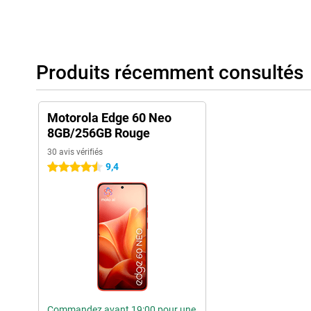
pratique. De plus, vous bénéficiez de quatre ans de mises à jou
sûr de profiter des derniers logiciels pour les années à venir !
Produits récemment consultés
Motorola Edge 60 Neo
8GB/256GB Rouge
30 avis vérifiés
9,4
4.5 étoiles
Commandez avant 19:00 pour une