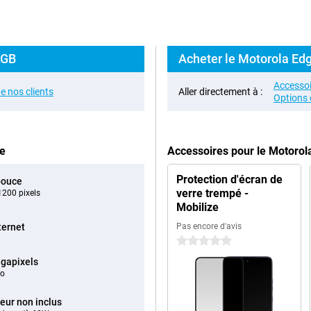
8GB
Acheter le Motorola Edg
Accessoi
e nos clients
Aller directement à :
Options 
ge
Accessoires pour le Motoro
Protection d'écran de
pouce
verre trempé -
200 pixels
Mobilize
ternet
Pas encore d'avis
0 étoiles
gapixels
éo
eur non inclus