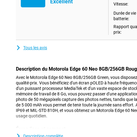
Excellent
Vitesse:
Durée de vie 
batterie:
Rapport qual
prix:
Tous les avis
Description du Motorola Edge 60 Neo 8GB/256GB Rou
Avec le Motorola Edge 60 Neo 8GB/256GB Green, vous disposez 
qualité-prix. Vous bénéficiez d'un écran pOLED à haute fréquenc
d'un puissant processeur MediaTek et d'un vaste espace de sto
mémoire de travail de 8 Go, vous pouvez passer d'une application 
photo de 50 mégapixels capture des photos nettes, tandis que la
de 5 000 mAh vous permet de tenir toute la journée sans effort. Aj
IP69 et MIL-STD 810H, et vous obtenez un Motorola Edge 60 Neo
usage quotidien.
Écran lisse et compact
L'écran compact de 6,36 pouces du Motorola Edge 60 Neo 8GB/
Description complète