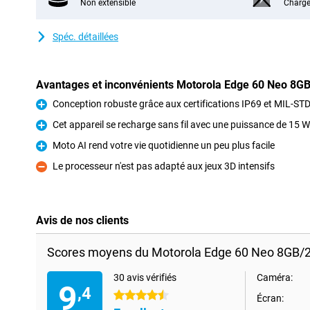
Non extensible
Charge
Spéc. détaillées
Avantages et inconvénients Motorola Edge 60 Neo 8
Conception robuste grâce aux certifications IP69 et MIL-ST
Pour
Cet appareil se recharge sans fil avec une puissance de 15 W
Pour
Moto AI rend votre vie quotidienne un peu plus facile
Pour
Le processeur n'est pas adapté aux jeux 3D intensifs
Contre
Avis de nos clients
Scores moyens du Motorola Edge 60 Neo 8GB/
30 avis vérifiés
Caméra:
9
,4
4.5 étoiles
Écran: