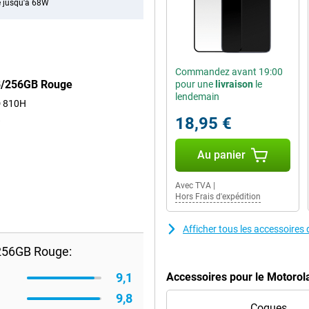
 jusqu'à 68W
Commandez avant 19:00
GB/256GB Rouge
pour une
livraison
le
lendemain
D 810H
18,95 €
Au panier
Avec TVA
|
Hors Frais d'expédition
Afficher tous les accessoir
256GB Rouge:
9,1
Accessoires pour le Motoro
9,8
Coques