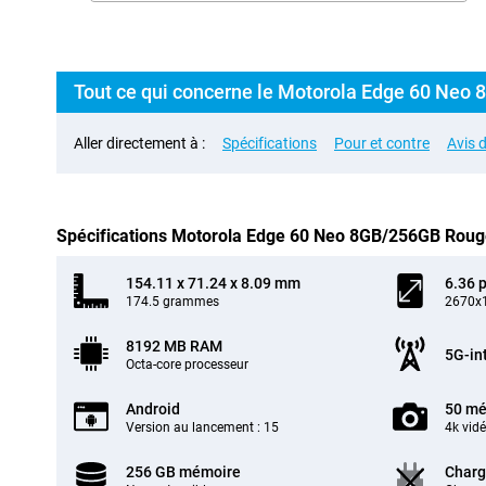
Tout ce qui concerne le Motorola Edge 60 Neo 
Aller directement à :
Spécifications
Pour et contre
Avis d
Spécifications Motorola Edge 60 Neo 8GB/256GB Rou
154.11 x 71.24 x 8.09 mm
6.36 
174.5 grammes
2670x1
8192 MB RAM
5G-in
Octa-core processeur
Android
50 mé
Version au lancement : 15
4k vid
256 GB mémoire
Charg