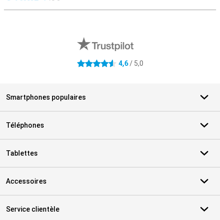
M
Avis externes des magasins
4,6
/ 5,0
4.6 étoiles
Smartphones populaires
Téléphones
Tablettes
Accessoires
Service clientèle