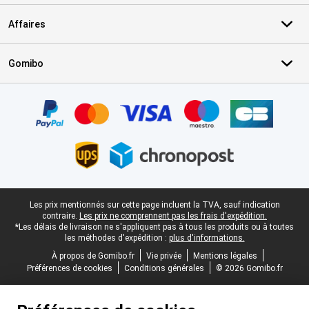
Affaires
Gomibo
Certificats, methodes de paiement, partenaires de services de livr
Pied-de-page légal
Les prix mentionnés sur cette page incluent la TVA, sauf indication
contraire.
Les prix ne comprennent pas les frais d'expédition.
*Les délais de livraison ne s'appliquent pas à tous les produits ou à toutes
les méthodes d'expédition :
plus d'informations.
À propos de Gomibo.fr
Vie privée
Mentions légales
Préférences de cookies
Conditions générales
© 2026 Gomibo.fr