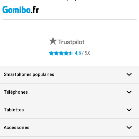
M
Avis externes des magasins
4,6
/ 5,0
4.6 étoiles
Smartphones populaires
Téléphones
Tablettes
Accessoires