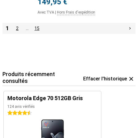
149,95 €
Avec TVA
|
Hors Frais d'expédition
1
2
…
15
Produits récemment
Effacer l'historique
consultés
Motorola Edge 70 512GB Gris
124 avis vérifiés
4.5 étoiles