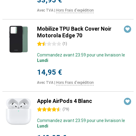
33,95 €
Avec TVA
|
Hors Frais d'expédition
Mobilize TPU Back Cover Noir
Motorola Edge 70
1.5 étoiles
(
1
)
Commandez avant 23:59 pour une livraison le
Lundi
14,95 €
Avec TVA
|
Hors Frais d'expédition
Apple AirPods 4 Blanc
4.5 étoiles
(
79
)
Commandez avant 23:59 pour une livraison le
Lundi