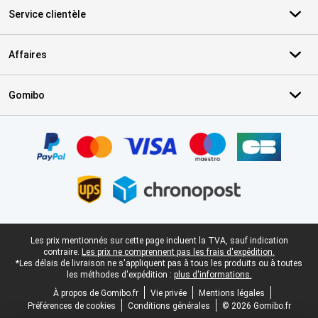
Service clientèle
Affaires
Gomibo
Certificats, methodes de paiement, partenaires de services de livr
Pied-de-page légal
Les prix mentionnés sur cette page incluent la TVA, sauf indication
contraire.
Les prix ne comprennent pas les frais d'expédition.
*Les délais de livraison ne s'appliquent pas à tous les produits ou à toutes
les méthodes d'expédition :
plus d'informations.
À propos de Gomibo.fr
Vie privée
Mentions légales
Préférences de cookies
Conditions générales
© 2026 Gomibo.fr