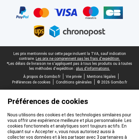
Certificats, methodes de paiement, partenaires de services de livr
Pied-de-page légal
Les prix mentionnés sur cette page incluent la TVA, sauf indication
contraire.
Les prix ne comprennent pas les frais d'expédition.
*Les délais de livraison ne s'appliquent pas à tous les produits ou à toutes
les méthodes d'expédition :
plus d'informations.
À propos de Gomibo.fr
Vie privée
Mentions légales
Préférences de cookies
Conditions générales
© 2026 Gomibo.fr
Préférences de cookies
Nous utilisons des cookies et des technologies similaires pour
vous offrir une expérience meilleure et plus personnalisée. Les
cookies fonctionnels et analytiques sont toujours actifs. En
cliquant sur « Accepter », vous nous autorisez aussi à
collecter vos données et à les partager avec 3 partenaires à