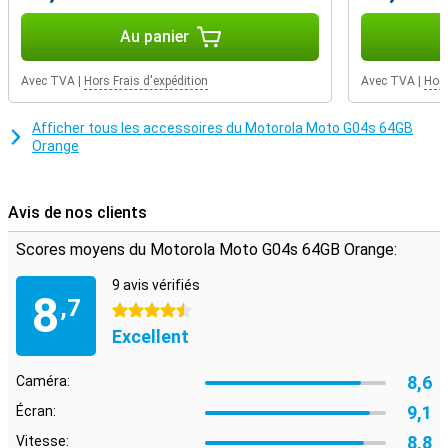
Au panier
Avec TVA
|
Hors Frais d'expédition
Avec TVA
|
Hors
Afficher tous les accessoires du Motorola Moto G04s 64GB
Orange
Avis de nos clients
Scores moyens du Motorola Moto G04s 64GB Orange:
9 avis vérifiés
8
,7
4.5 étoiles
Excellent
8,6
Caméra:
9,1
Écran:
8,8
Vitesse: