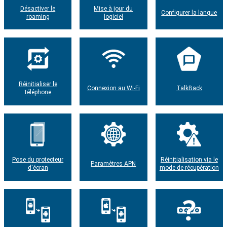
Désactiver le
Mise à jour du
Configurer la langue
roaming
logiciel
Réinitialiser le
Connexion au Wi-Fi
TalkBack
téléphone
Pose du protecteur
Réinitialisation via le
Paramètres APN
d'écran
mode de récupération