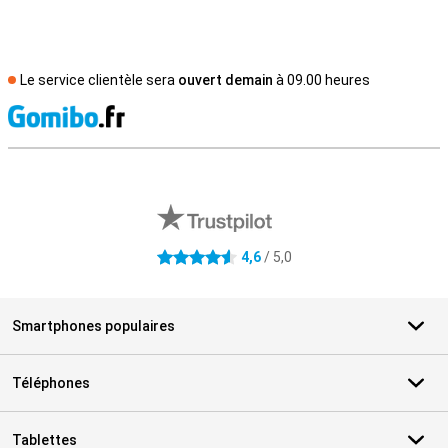
Le service clientèle sera
ouvert demain
à 09.00 heures
M
Avis externes des magasins
4,6
/ 5,0
4.6 étoiles
Smartphones populaires
Téléphones
Tablettes