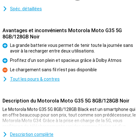
Spéc. détaillées
Avantages et inconvénients Motorola Moto G35 5G
8GB/128GB Noir
La grande batterie vous permet de tenir toute la journée sans
avoir à la recharger entre deux utilisations.
Pour
Profitez d'un son plein et spacieux grâce à Dolby Atmos
Pour
Le chargement sans fil n'est pas disponible
Contre
Tout les pours & contres
Description du Motorola Moto G35 5G 8GB/128GB Noir
Le Motorola Moto G35 5G 8GB/128GB Black est un smartphone qui
en offre beaucoup pour son prix, tout comme son prédécesseur, le
Motorola Moto G34. Grâce à la prise en charge de la 5G, vous
profiterez de téléchargements rapides comme l'éclair et d'un
streaming fluide. L'écran Full HD+ de 6,7 pouces avec un taux de
Description complète
rafraîchissement de 120 Hz garantit des couleurs vives et des