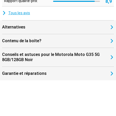
8,9
Rapport qualité-prix:
également une sécurité supplémentaire pour vos données et votre
vie privée, afin que vous puissiez utiliser votre smartphone en
toute sérénité.
Tous les avis
Alternatives
Contenu de la boîte?
Conseils et astuces pour le Motorola Moto G35 5G
8GB/128GB Noir
Garantie et réparations