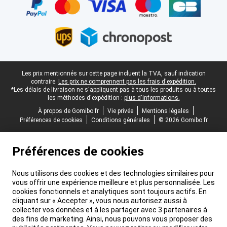
Pied-de-page légal
Les prix mentionnés sur cette page incluent la TVA, sauf indication
contraire.
Les prix ne comprennent pas les frais d'expédition.
*Les délais de livraison ne s'appliquent pas à tous les produits ou à toutes
les méthodes d'expédition :
plus d'informations.
À propos de Gomibo.fr
Vie privée
Mentions légales
Préférences de cookies
Conditions générales
© 2026 Gomibo.fr
Préférences de cookies
Nous utilisons des cookies et des technologies similaires pour
vous offrir une expérience meilleure et plus personnalisée. Les
cookies fonctionnels et analytiques sont toujours actifs. En
cliquant sur « Accepter », vous nous autorisez aussi à
collecter vos données et à les partager avec 3 partenaires à
des fins de marketing. Ainsi, nous pouvons vous proposer des