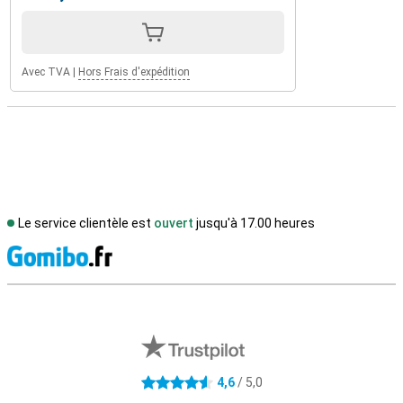
Avec TVA
|
Hors Frais d'expédition
Le service clientèle est
ouvert
jusqu'à 17.00 heures
M
Avis externes des magasins
4,6
/ 5,0
4.6 étoiles