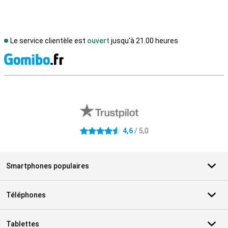
Le service clientèle est
ouvert
jusqu'à 21.00 heures
M
Avis externes des magasins
4,6
/ 5,0
4.6 étoiles
Smartphones populaires
Téléphones
Tablettes