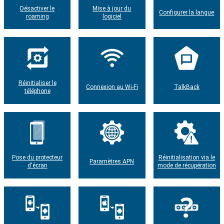
Désactiver le
Mise à jour du
Configurer la langue
roaming
logiciel
Réinitialiser le
Connexion au Wi-Fi
TalkBack
téléphone
Pose du protecteur
Réinitialisation via le
Paramètres APN
d'écran
mode de récupération