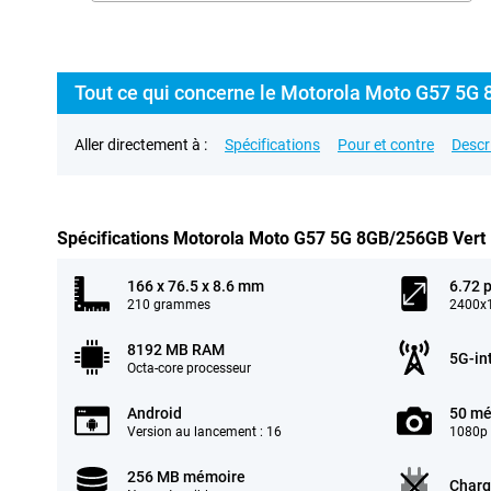
Tout ce qui concerne le Motorola Moto G57 5G
Aller directement à :
Spécifications
Pour et contre
Descr
Spécifications Motorola Moto G57 5G 8GB/256GB Vert
166 x 76.5 x 8.6 mm
6.72 
210 grammes
2400x1
8192 MB RAM
5G-in
Octa-core processeur
Android
50 mé
Version au lancement : 16
1080p 
256 MB mémoire
Charg