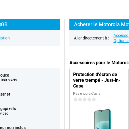
 8GB
Acheter le Motorola Mot
Accessoi
iption
Aller directement à :
Options 
Accessoires pour le Motoro
Protection d'écran de
pouce
verre trempé - Just-in-
080 pixels
Case
Pas encore d'avis
ternet
0 étoiles
gapixels
vidéo
eur non inclus