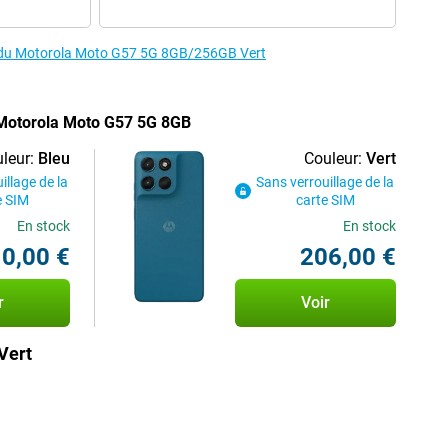
es du Motorola Moto G57 5G 8GB/256GB Vert
 Motorola Moto G57 5G 8GB
leur:
Bleu
Couleur:
Vert
illage de la
Sans verrouillage de la
e SIM
carte SIM
En stock
En stock
0,00 €
206,00 €
r
Voir
Vert