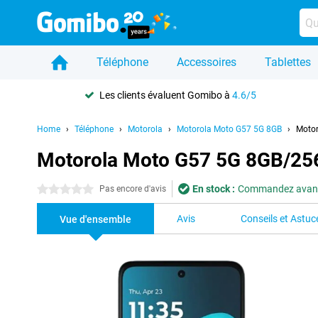
Téléphone
Accessoires
Tablettes
Les clients évaluent Gomibo à
4.6/5
Home
Téléphone
Motorola
Motorola Moto G57 5G 8GB
Motor
Motorola Moto G57 5G 8GB/25
En stock :
Commandez avant 2
0 étoiles
Pas encore d'avis
Avis
Conseils et Astuc
Vue d'ensemble