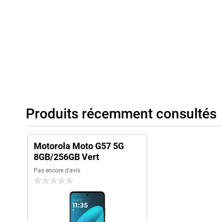
vous conviendra parfaitement. Le grand écran de 6,72 pouces est
les médias sociaux, tandis que les haut-parleurs stéréo avec Do
plus riche. Autre atout : il dispose d'une prise jack 3,5 mm suppl
facilement des écouteurs ou des casques filaires. Ainsi, vous po
seulement pour téléphoner et passer des appels, mais aussi pour
Produits récemment consultés
Motorola Moto G57 5G
8GB/256GB Vert
Pas encore d'avis
0 étoiles