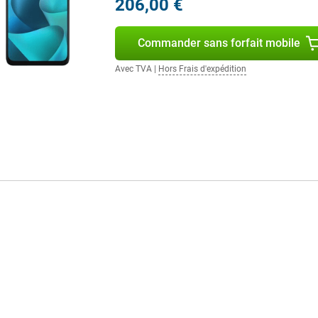
206,00 €
 idéal pour les séries, YouTube et
lby Atmos garantissent un son
émentaire. Elle permet de brancher
Commander sans forfait mobile
uvez utiliser ce smartphone non
 vous divertir en déplacement.
Avec TVA
|
Hors Frais d'expédition