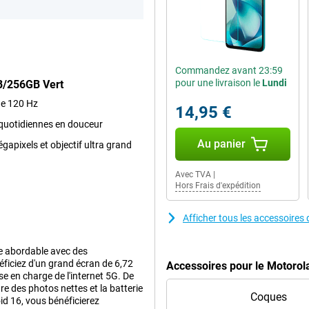
Commandez avant 23:59
pour une livraison le
Lundi
B/256GB Vert
de 120 Hz
14,95 €
 quotidiennes en douceur
Au panier
gapixels et objectif ultra grand
Avec TVA
|
Hors Frais d'expédition
Afficher tous les accessoir
 abordable avec des
éficiez d'un grand écran de 6,72
Accessoires pour le Motoro
e en charge de l'internet 5G. De
re des photos nettes et la batterie
Coques
d 16, vous bénéficierez