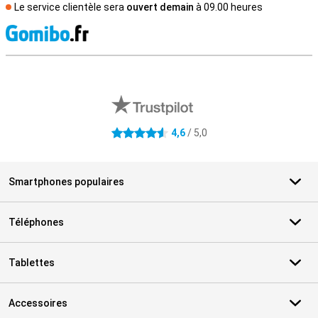
Le service clientèle sera
ouvert demain
à 09.00 heures
M
Avis externes des magasins
4,6
/ 5,0
4.6 étoiles
Smartphones populaires
Téléphones
Tablettes
Accessoires