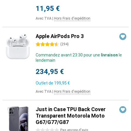
11,95 €
Avec TVA
|
Hors Frais d'expédition
Apple AirPods Pro 3
4.5 étoiles
(
294
)
Commandez avant 23:30 pour une
livraison
le
lendemain
234,95 €
Outlet de
199,95 €
Avec TVA
|
Hors Frais d'expédition
Just in Case TPU Back Cover
Transparent Motorola Moto
G67/G77/G87
0 étoiles
Pas encore d'avis