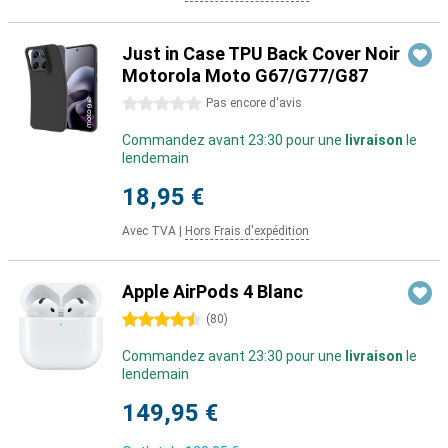
Just in Case TPU Back Cover Noir
Motorola Moto G67/G77/G87
0 étoiles
Pas encore d'avis
Commandez avant 23:30 pour une
livraison
le
lendemain
18,95 €
Avec TVA
|
Hors Frais d'expédition
Apple AirPods 4 Blanc
4.5 étoiles
(
80
)
Commandez avant 23:30 pour une
livraison
le
lendemain
149,95 €