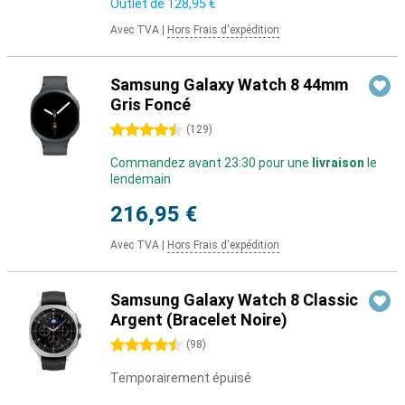
Outlet de
128,95 €
Avec TVA
|
Hors Frais d'expédition
Samsung Galaxy Watch 8 44mm
Gris Foncé
4.5 étoiles
(
129
)
Commandez avant 23:30 pour une
livraison
le
lendemain
216,95 €
Avec TVA
|
Hors Frais d'expédition
Samsung Galaxy Watch 8 Classic
Argent (Bracelet Noire)
4.5 étoiles
(
98
)
Temporairement épuisé