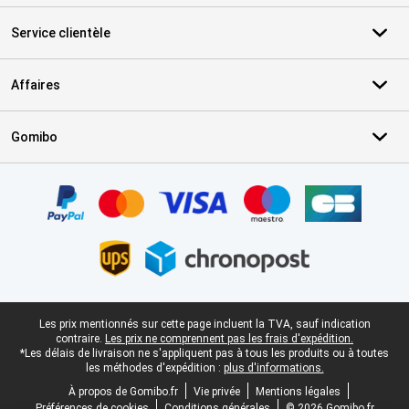
Service clientèle
Affaires
Gomibo
Certificats, methodes de paiement, partenaires de services de livr
Pied-de-page légal
Les prix mentionnés sur cette page incluent la TVA, sauf indication
contraire.
Les prix ne comprennent pas les frais d'expédition.
*Les délais de livraison ne s'appliquent pas à tous les produits ou à toutes
les méthodes d'expédition :
plus d'informations.
À propos de Gomibo.fr
Vie privée
Mentions légales
Préférences de cookies
Conditions générales
© 2026 Gomibo.fr