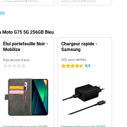
nes
la Moto G75 5G 256GB Bleu
Étui portefeuille Noir -
Chargeur rapide -
Mobilize
Samsung
203 avis vérifiés
Pas encore d'avis
8,9
0 étoiles
4.5 étoiles