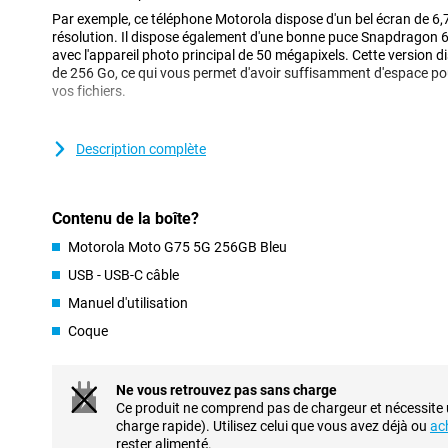
Par exemple, ce téléphone Motorola dispose d'un bel écran de 6,
résolution. Il dispose également d'une bonne puce Snapdragon 6
avec l'appareil photo principal de 50 mégapixels. Cette version
de 256 Go, ce qui vous permet d'avoir suffisamment d'espace pou
vos fichiers.
Bon ensemble d'appareils photo
Description complète
Sur la face avant de cet appareil, nous trouvons la caméra selfie
mégapixels. Ce smartphone dispose d'un module de caméra avec deux
principal a une résolution de 50 mégapixels, ce qui signifie que 
utilisez cet appareil photo pour toutes les photos normales et c'es
Contenu de la boîte?
souvent ! À côté de cet objectif, il y a un autre capteur ultra gra
mégapixels.
Motorola Moto G75 5G 256GB Bleu
USB - USB-C câble
Une expérience visuelle supérieure
Manuel d'utilisation
Ce téléphone Motorola est équipé d'un écran LCD, ce qui signifie
un écran fin. Un écran 120 Hz permet de rafraîchir l'image 120 fo
Coque
habituelles. Les images sont donc très fluides, ce qui est idéal p
une série.
Ne vous retrouvez pas sans charge
Matériel et connectivité rapides
Ce produit ne comprend pas de chargeur et nécessite
charge rapide). Utilisez celui que vous avez déjà ou
ac
Ce téléphone Motorola est équipé d'un processeur de milieu de 
rester alimenté.