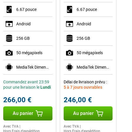
6.67 pouce
6.67 pouce
Android
Android
256 GB
256 GB
50 mégapixels
50 mégapixels
MediaTek Dimensity 7300
MediaTek Dimensity 7300
Commandez avant 23:59
Délai de livraison prévu :
pour une livraison le
Lundi
5 à 7 jours ouvrables
266,00 €
246,00 €
Au panier
Au panier
Avec TVA
|
Avec TVA
|
Hors Frais d'expédition
Hors Frais d'expédition