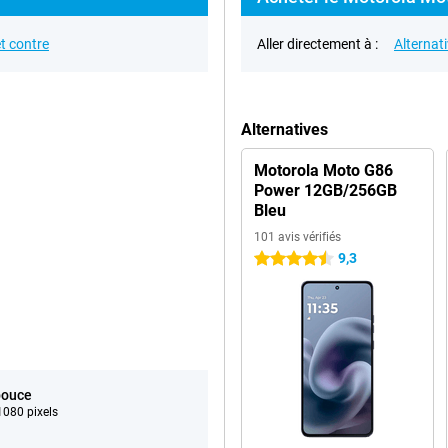
t contre
Aller directement à :
Alternat
Alternatives
Motorola Moto G86
Power 12GB/256GB
Bleu
101 avis vérifiés
9,3
4.5 étoiles
pouce
080 pixels