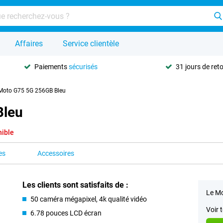
Affaires
Service clientèle
Paiements
sécurisés
31 jours de ret
Moto G75 5G 256GB Bleu
Bleu
nible
es
Accessoires
Les clients sont satisfaits de :
Le Mo
50 caméra mégapixel, 4k qualité vidéo
Voir 
6.78 pouces LCD écran