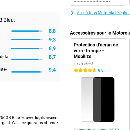
Aller à tous Motorola télépho
 Bleu:
8,8
Accessoires pour le Motoro
9,3
Protection d'écran de
8,9
verre trempé -
Mobilize
8,7
de la
1 avis vérifié
9,4
ité-
8,8
4.5 étoiles
GB Blue, et avec lui, ils avaient
argent. C'est ce que vous obtenez