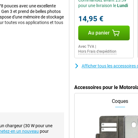
Commandez avant 23:59
pour une livraison le
Lundi
78 pouces avec une excellente
 Gen 3 et prend de belles photos
 dispose d'une mémoire de stockage
14,95 €
r toutes vos applications et tous
Au panier
Avec TVA
|
, avec une résolution de 16
Hors Frais d'expédition
 lentilles à l'arrière. L'objectif
vous prenez de belles photos. Vous
t pourquoi vous l'utilisez le plus
Afficher tous les accessoire
nd angle qui a une résolution de 8
Accessoires pour le Motoro
 que vous verrez votre contenu sur
Coques
is par seconde, au lieu des 60 fois
our jouer ou regarder un film ou
 un chargeur (30 W pour une
hetez-en un nouveau
pour
gamme. Il est suffisamment