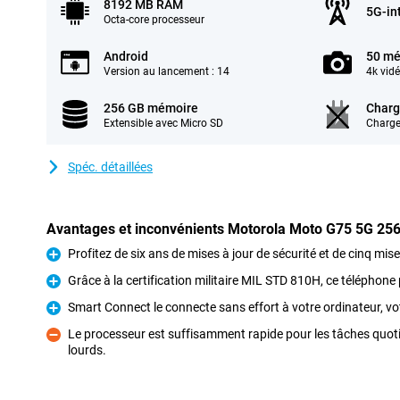
8192 MB RAM
5G-in
Octa-core processeur
Android
50 mé
Version au lancement : 14
4k vid
256 GB mémoire
Charg
Extensible avec Micro SD
Charge
Spéc. détaillées
Avantages et inconvénients Motorola Moto G75 5G 25
Profitez de six ans de mises à jour de sécurité et de cinq mis
Pour
Grâce à la certification militaire MIL STD 810H, ce téléphone
Pour
Smart Connect le connecte sans effort à votre ordinateur, votr
Pour
Le processeur est suffisamment rapide pour les tâches quoti
lourds.
Contre