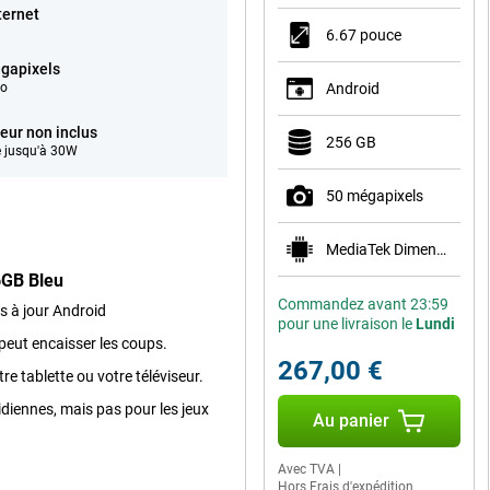
ternet
6.67 pouce
gapixels
éo
Android
eur non inclus
256 GB
 jusqu'à 30W
50 mégapixels
MediaTek Dimensity 7300
6GB Bleu
Commandez avant 23:59
es à jour Android
pour une livraison le
Lundi
 peut encaisser les coups.
267,00 €
e tablette ou votre téléviseur.
diennes, mais pas pour les jeux
Au panier
Avec TVA
|
Hors Frais d'expédition