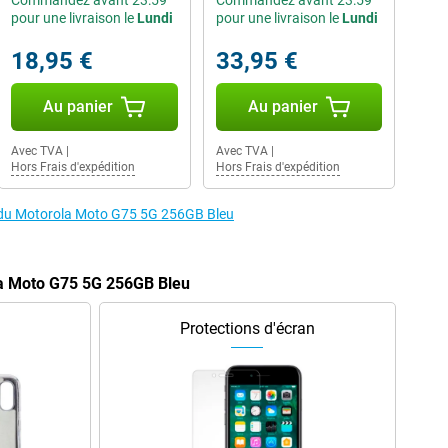
Commandez avant 23:59
Commandez avant 23:59
pour une livraison le
Lundi
pour une livraison le
Lundi
18,95 €
33,95 €
Au panier
Au panier
Avec TVA
|
Avec TVA
|
Hors Frais d'expédition
Hors Frais d'expédition
s du Motorola Moto G75 5G 256GB Bleu
la Moto G75 5G 256GB Bleu
Protections d'écran