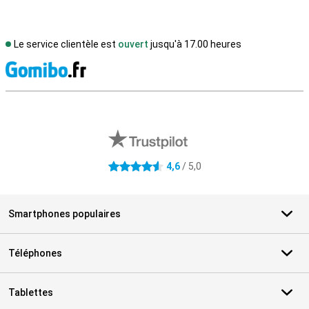
Le service clientèle est
ouvert
jusqu'à 17.00 heures
M
Avis externes des magasins
4,6
/ 5,0
4.6 étoiles
Smartphones populaires
Téléphones
Tablettes