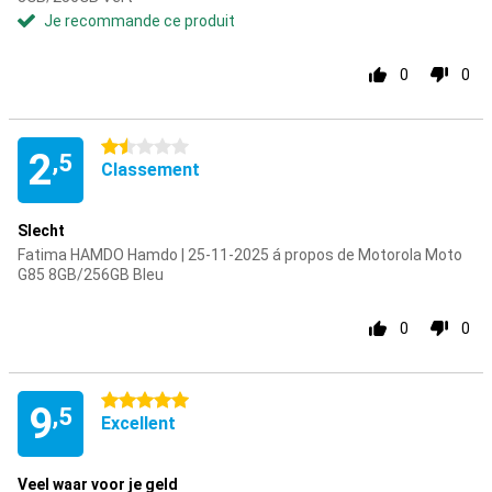
Je recommande ce produit
0
0
1.5 étoiles
2
,5
Classement
Slecht
Fatima HAMDO Hamdo | 25-11-2025 á propos de Motorola Moto
G85 8GB/256GB Bleu
0
0
5 étoiles
9
,5
Excellent
Veel waar voor je geld