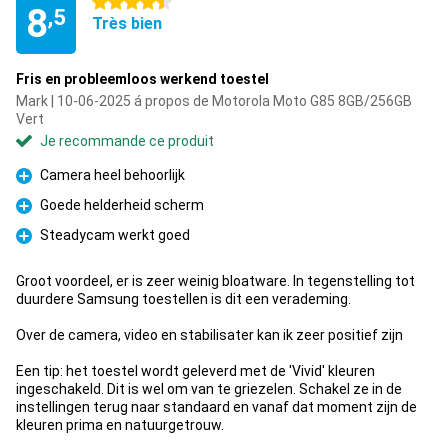
4.5 étoiles
8
,5
Très bien
Fris en probleemloos werkend toestel
Mark | 10-06-2025 á propos de Motorola Moto G85 8GB/256GB
Vert
Je recommande ce produit
Camera heel behoorlijk
Pour
Goede helderheid scherm
Pour
Steadycam werkt goed
Pour
Groot voordeel, er is zeer weinig bloatware. In tegenstelling tot
duurdere Samsung toestellen is dit een verademing.
Over de camera, video en stabilisater kan ik zeer positief zijn
Een tip: het toestel wordt geleverd met de 'Vivid' kleuren
ingeschakeld. Dit is wel om van te griezelen. Schakel ze in de
instellingen terug naar standaard en vanaf dat moment zijn de
kleuren prima en natuurgetrouw.