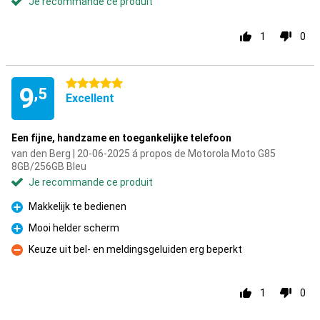
Je recommande ce produit
1
0
5 étoiles
9
,5
Excellent
Een fijne, handzame en toegankelijke telefoon
van den Berg | 20-06-2025 á propos de Motorola Moto G85
8GB/256GB Bleu
Je recommande ce produit
Makkelijk te bedienen
Pour
Mooi helder scherm
Pour
Keuze uit bel- en meldingsgeluiden erg beperkt
Contre
1
0