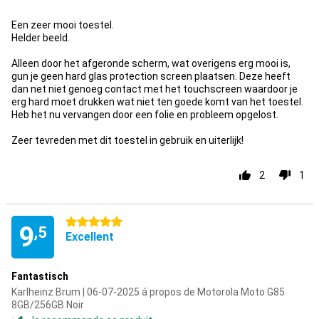
Pour
Een zeer mooi toestel.
Helder beeld.
Alleen door het afgeronde scherm, wat overigens erg mooi is,
gun je geen hard glas protection screen plaatsen. Deze heeft
dan net niet genoeg contact met het touchscreen waardoor je
erg hard moet drukken wat niet ten goede komt van het toestel.
Heb het nu vervangen door een folie en probleem opgelost.
Zeer tevreden met dit toestel in gebruik en uiterlijk!
2
1
5 étoiles
9
,5
Excellent
Fantastisch
Karlheinz Brum | 06-07-2025 á propos de Motorola Moto G85
8GB/256GB Noir