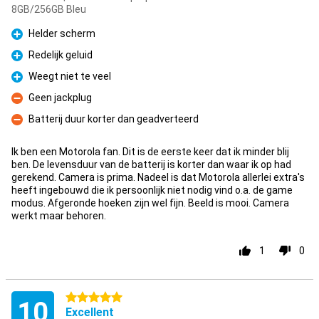
8GB/256GB Bleu
Helder scherm
Pour
Redelijk geluid
Pour
Weegt niet te veel
Pour
Geen jackplug
Contre
Batterij duur korter dan geadverteerd
Contre
Ik ben een Motorola fan. Dit is de eerste keer dat ik minder blij
ben. De levensduur van de batterij is korter dan waar ik op had
gerekend. Camera is prima. Nadeel is dat Motorola allerlei extra's
heeft ingebouwd die ik persoonlijk niet nodig vind o.a. de game
modus. Afgeronde hoeken zijn wel fijn. Beeld is mooi. Camera
werkt maar behoren.
1
0
5 étoiles
10
Excellent