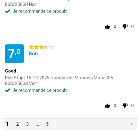
8GB/256GB Noir
Je recommande ce produit
0
0
3.5 étoiles
7
,0
Bon
Goed
Rob Stap | 16-10-2025 á propos de Motorola Moto G85
8GB/256GB Vert
Je recommande ce produit
0
0
1
2
3
…
5