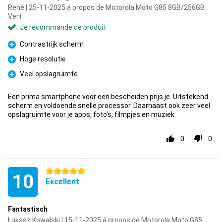
René | 25-11-2025 á propos de Motorola Moto G85 8GB/256GB
Vert
Je recommande ce produit
Contrastrijk scherm
Pour
Hoge resolutie
Pour
Veel opslagruimte
Pour
Een prima smartphone voor een bescheiden prijs je. Uitstekend
scherm en voldoende snelle processor. Daarnaast ook zeer veel
opslagruimte voor je apps, foto's, filmpjes en muziek.
0
0
5 étoiles
10
Excellent
Fantastisch
Łukasz Kowalski | 15-11-2025 á propos de Motorola Moto G85