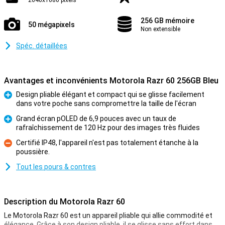
2640x1080 pixels
256 GB mémoire
50 mégapixels
Non extensible
Spéc. détaillées
Avantages et inconvénients Motorola Razr 60 256GB Bleu
Design pliable élégant et compact qui se glisse facilement
dans votre poche sans compromettre la taille de l'écran
Pour
Grand écran pOLED de 6,9 pouces avec un taux de
rafraîchissement de 120 Hz pour des images très fluides
Pour
Certifié IP48, l'appareil n'est pas totalement étanche à la
poussière.
Contre
Tout les pours & contres
Description du Motorola Razr 60
Le Motorola Razr 60 est un appareil pliable qui allie commodité et
élégance. Grâce à son design pliable, il se glisse sans effort dans