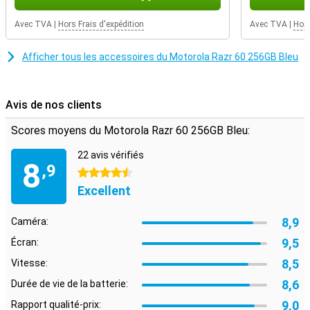
en matière de smartphone. Associez le style à la technologie et
découvrez les avantages et l'efficacité d'un appareil pliable.
Avec TVA
|
Hors Frais d'expédition
Avec TVA
|
Hors
Afficher tous les accessoires du Motorola Razr 60 256GB Bleu
Avis de nos clients
Scores moyens du Motorola Razr 60 256GB Bleu:
22 avis vérifiés
8
,9
4.5 étoiles
Excellent
8,9
Caméra:
9,5
Écran:
8,5
Vitesse:
8,6
Durée de vie de la batterie:
9,0
Rapport qualité-prix: