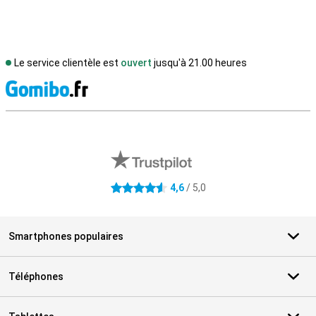
Le service clientèle est
ouvert
jusqu'à 21.00 heures
M
Avis externes des magasins
4,6
/ 5,0
4.6 étoiles
Smartphones populaires
Téléphones