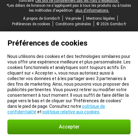
contraire.
Les prix ne comprennent pas les frais d'expédition.
*Les délais de livraison ne s'appliquent pas à tous les produits ou à toutes
les méthodes d'expédition :
plus d'informations.
À propos de Gomibo.fr
Vie privée
Mentions légales
Préférences de cookies
Conditions générales
© 2026 Gomibo.fr
Préférences de cookies
Nous utilisons des cookies et des technologies similaires pour
vous offrir une expérience meilleure et plus personnalisée. Les
cookies fonctionnels et analytiques sont toujours actifs. En
cliquant sur « Accepter », vous nous autorisez aussi à
collecter vos données et à les partager avec 3 partenaires à
des fins de marketing. Ainsi, nous pouvons vous proposer des
publicités pertinentes. Vous pouvez retirer ou modifier votre
consentement à tout moment. Il vous suffit de faire défiler la
page vers le bas et de cliquer sur ‘Préférences de cookies’
dans le pied de page. Consultez notre
politique de
confidentialité
et
politique relative aux cookies
.
Accepter