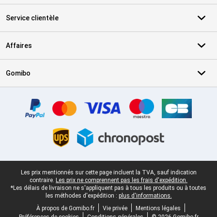
Service clientèle
Affaires
Gomibo
Certificats, methodes de paiement, partenaires de services de livr
Pied-de-page légal
Les prix mentionnés sur cette page incluent la TVA, sauf indication
contraire.
Les prix ne comprennent pas les frais d'expédition.
*Les délais de livraison ne s'appliquent pas à tous les produits ou à toutes
les méthodes d'expédition :
plus d'informations.
À propos de Gomibo.fr
Vie privée
Mentions légales
Préférences de cookies
Conditions générales
© 2026 Gomibo.fr