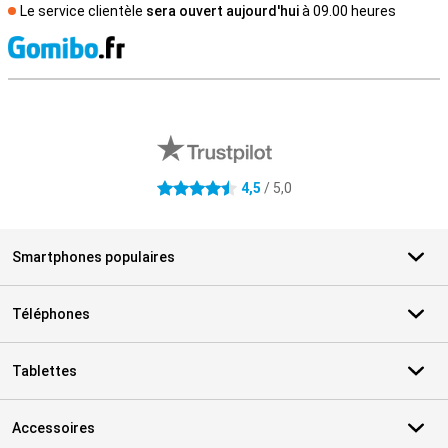
Le service clientèle
sera ouvert aujourd'hui
à 09.00 heures
M
Avis externes des magasins
4,5
/ 5,0
4.5 étoiles
Smartphones populaires
Téléphones
Tablettes
Accessoires