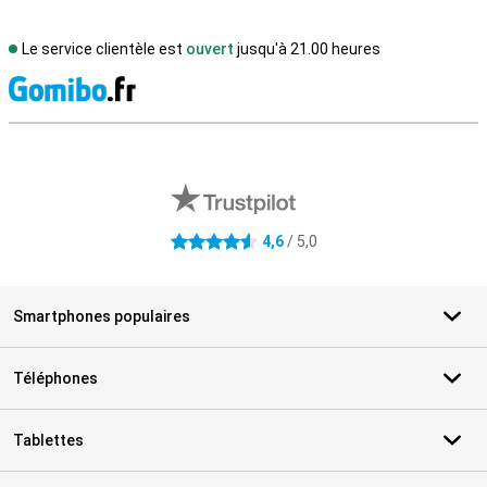
Le service clientèle est
ouvert
jusqu'à 21.00 heures
M
Avis externes des magasins
4,6
/ 5,0
4.6 étoiles
Smartphones populaires
Téléphones
Tablettes