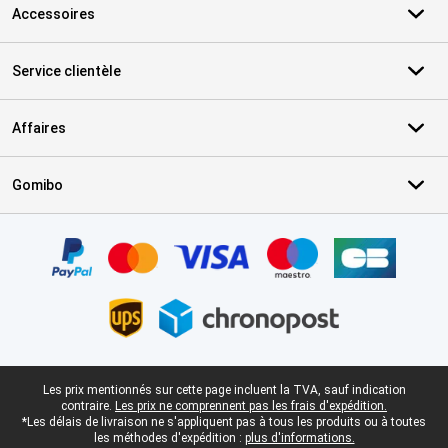
Accessoires
Service clientèle
Affaires
Gomibo
Certificats, methodes de paiement, partenaires de services de livr
Pied-de-page légal
Les prix mentionnés sur cette page incluent la TVA, sauf indication
contraire.
Les prix ne comprennent pas les frais d'expédition.
*Les délais de livraison ne s'appliquent pas à tous les produits ou à toutes
les méthodes d'expédition :
plus d'informations.