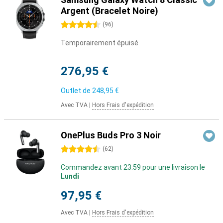
Argent (Bracelet Noire)
4.5 étoiles
(
96
)
Temporairement épuisé
276,95 €
Outlet de
248,95 €
Avec TVA
|
Hors Frais d'expédition
OnePlus Buds Pro 3 Noir
4.5 étoiles
(
62
)
Commandez avant 23:59 pour une livraison le
Lundi
97,95 €
Avec TVA
|
Hors Frais d'expédition