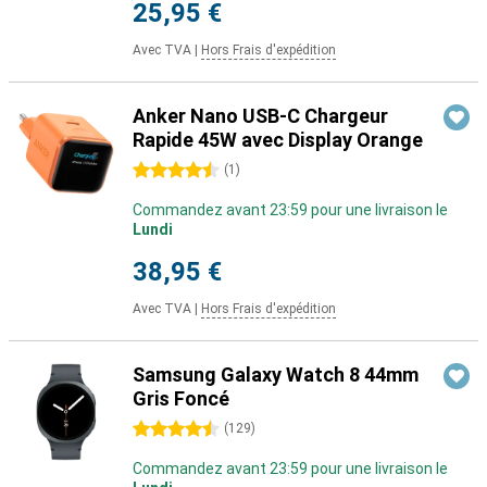
25,95 €
Avec TVA
|
Hors Frais d'expédition
Anker Nano USB-C Chargeur
Rapide 45W avec Display Orange
4.5 étoiles
(
1
)
Commandez avant 23:59 pour une livraison le
Lundi
38,95 €
Avec TVA
|
Hors Frais d'expédition
Samsung Galaxy Watch 8 44mm
Gris Foncé
4.5 étoiles
(
129
)
Commandez avant 23:59 pour une livraison le