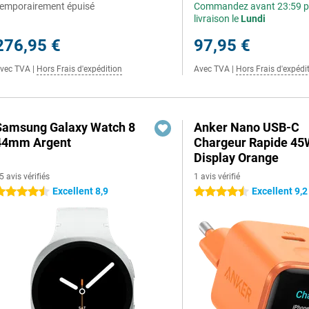
emporairement épuisé
Commandez avant 23:59 p
livraison le
Lundi
276,95 €
97,95 €
vec TVA
|
Hors Frais d'expédition
Avec TVA
|
Hors Frais d'expédi
Samsung Galaxy Watch 8
Anker Nano USB-C
44mm Argent
Chargeur Rapide 45
Display Orange
5 avis vérifiés
1 avis vérifié
Excellent 8,9
Excellent 9,2
.5 étoiles
4.5 étoiles