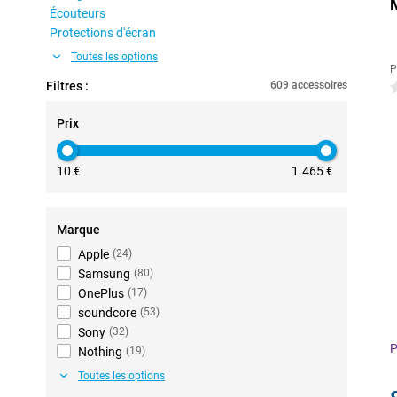
Écouteurs
Protections d'écran
Toutes les options
P
Filtres :
609 accessoires
0
Prix
10 €
1.465 €
Marque
Apple
(
24
)
Samsung
(
80
)
OnePlus
(
17
)
soundcore
(
53
)
Sony
(
32
)
P
Nothing
(
19
)
Toutes les options