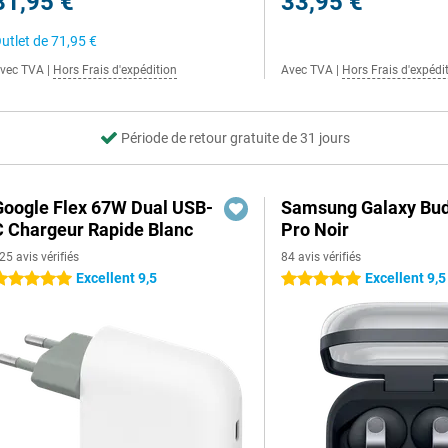
81,95 €
33,95 €
utlet de
71,95 €
vec TVA
|
Hors Frais d'expédition
Avec TVA
|
Hors Frais d'expédi
Période de retour gratuite de 31 jours
Google Flex 67W Dual USB-
Samsung Galaxy Bud
C Chargeur Rapide Blanc
Pro Noir
25 avis vérifiés
84 avis vérifiés
Excellent 9,5
Excellent 9,5
 étoiles
5 étoiles