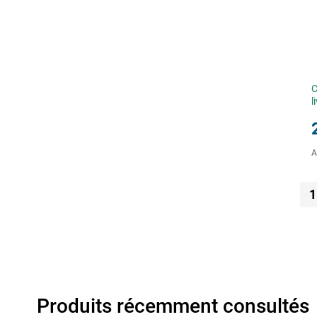
C
l
A
1
Produits récemment consultés