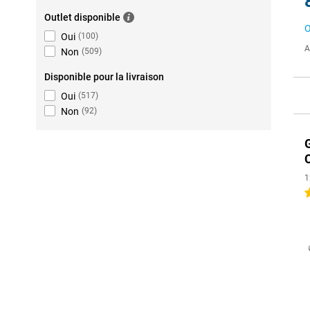
Outlet disponible
O
Oui
(
100
)
A
Non
(
509
)
Disponible pour la livraison
Oui
(
517
)
Non
(
92
)
1
5