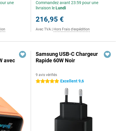
our une
Commandez avant 23:59 pour une
livraison le
Lundi
216,95 €
tion
Avec TVA
|
Hors Frais d'expédition
Samsung USB-C Chargeur
W avec
Rapide 60W Noir
9 avis vérifiés
Excellent 9,6
5 étoiles