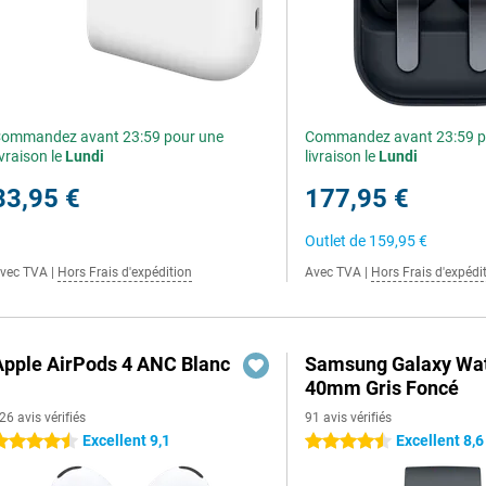
ommandez avant 23:59 pour une
Commandez avant 23:59 p
ivraison le
Lundi
livraison le
Lundi
33,95 €
177,95 €
Outlet de
159,95 €
vec TVA
|
Hors Frais d'expédition
Avec TVA
|
Hors Frais d'expédi
Apple AirPods 4 ANC Blanc
Samsung Galaxy Wat
40mm Gris Foncé
26 avis vérifiés
91 avis vérifiés
Excellent 9,1
Excellent 8,6
.5 étoiles
4.5 étoiles