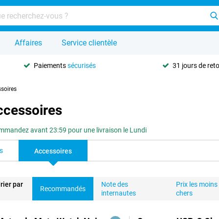
Affaires
Service clientèle
Paiements
sécurisés
31 jours de ret
ssoires
ccessoires
mandez avant 23:59 pour une livraison le Lundi
s
Accessoires
rier par
Note des
Prix les moins
Recommandés
internautes
chers
duits