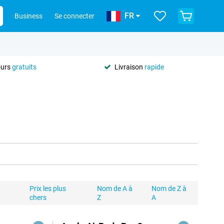
FR
Business
Se connecter
ours
gratuits
Livraison
rapide
Prix les plus
Nom de A à
Nom de Z à
chers
Z
A