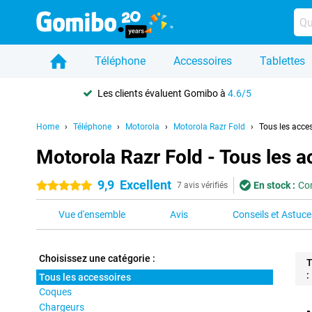
Téléphone
Accessoires
Tablettes
Les clients évaluent Gomibo à
4.6/5
Home
Téléphone
Motorola
Motorola Razr Fold
Tous les acce
Motorola Razr Fold - Tous les a
9,9
Excellent
En stock :
Com
5 étoiles
7 avis vérifiés
Vue d'ensemble
Avis
Conseils et Astuce
Choisissez une catégorie :
T
:
Tous les accessoires
Coques
Pro
Chargeurs