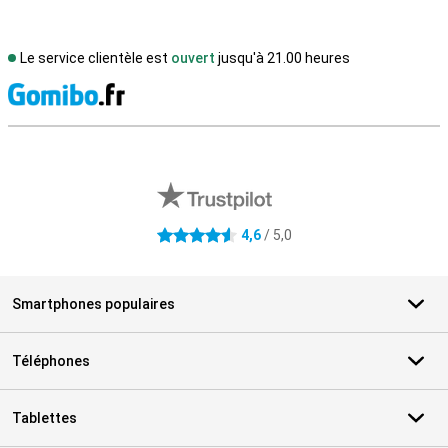
Le service clientèle est
ouvert
jusqu'à 21.00 heures
M
Avis externes des magasins
4,6
/ 5,0
4.6 étoiles
Smartphones populaires
Téléphones
Tablettes