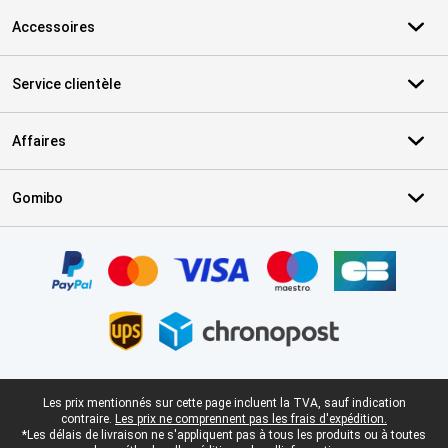
Accessoires
Service clientèle
Affaires
Gomibo
Certificats, methodes de paiement, partenaires de services de livr
Pied-de-page légal
Les prix mentionnés sur cette page incluent la TVA, sauf indication
contraire.
Les prix ne comprennent pas les frais d'expédition.
*Les délais de livraison ne s'appliquent pas à tous les produits ou à toutes