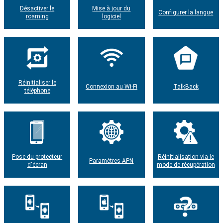
Désactiver le
Mise à jour du
Configurer la langue
roaming
logiciel
Réinitialiser le
Connexion au Wi-Fi
TalkBack
téléphone
Pose du protecteur
Réinitialisation via le
Paramètres APN
d'écran
mode de récupération