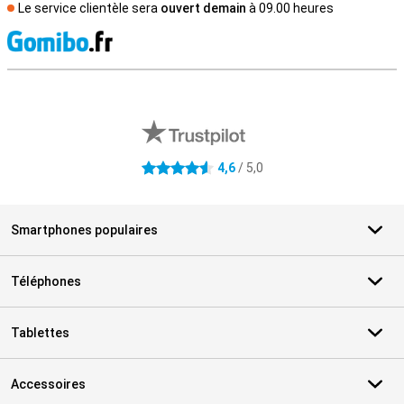
Le service clientèle sera
ouvert demain
à 09.00 heures
M
Avis externes des magasins
4,6
/ 5,0
4.6 étoiles
Smartphones populaires
Téléphones
Tablettes
Accessoires