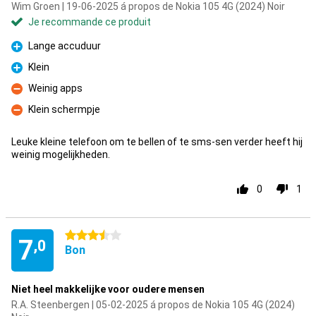
Wim Groen | 19-06-2025 á propos de Nokia 105 4G (2024) Noir
Je recommande ce produit
Lange accuduur
Pour
Klein
Pour
Weinig apps
Contre
Klein schermpje
Contre
Leuke kleine telefoon om te bellen of te sms-sen verder heeft hij
weinig mogelijkheden.
0
1
3.5 étoiles
7
,0
Bon
Niet heel makkelijke voor oudere mensen
R.A. Steenbergen | 05-02-2025 á propos de Nokia 105 4G (2024)