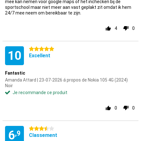
mee kan nemen voor google maps of het inchecken bij de
sportschool maar niet meer aan vast geplakt zit omdat ik hem
24/7 mee neem om bereikbaar te zijn.
4
0
5 étoiles
10
Excellent
Fantastic
Amanda Attard | 23-07-2026 á propos de Nokia 105 4G (2024)
Noir
Je recommande ce produit
0
0
3.5 étoiles
6
,9
Classement