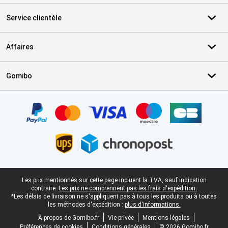
Service clientèle
Affaires
Gomibo
Certificats, methodes de paiement, partenaires de services de livr
Pied-de-page légal
Les prix mentionnés sur cette page incluent la TVA, sauf indication
contraire.
Les prix ne comprennent pas les frais d'expédition.
*Les délais de livraison ne s'appliquent pas à tous les produits ou à toutes
les méthodes d'expédition :
plus d'informations.
À propos de Gomibo.fr
Vie privée
Mentions légales
Préférences de cookies
Conditions générales
© 2026 Gomibo.fr