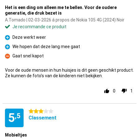
Het is een ding om alleen me te bellen. Voor de oudere
generatie, die druk bezet is
A.Tomado | 02-03-2026 á propos de Nokia 105 4G (2024) Noir
Je recommande ce produit
Deze werkt weer
Pour
We hopen dat deze lang mee gaat
Pour
Gaat snel kapot
Contre
Voor de oude mensen in hun huisjes is dit geen geschikt product.
Ze kunnen de foto's van de kinderen niet bekijken.
0
1
3 étoiles
5
,5
Classement
Mobieltjes