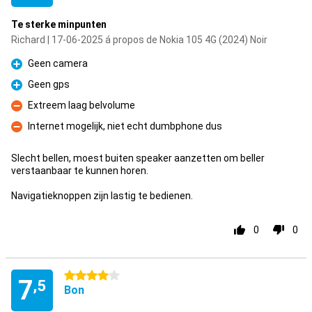
Te sterke minpunten
Richard | 17-06-2025 á propos de Nokia 105 4G (2024) Noir
Geen camera
Pour
Geen gps
Pour
Extreem laag belvolume
Contre
Internet mogelijk, niet echt dumbphone dus
Contre
Slecht bellen, moest buiten speaker aanzetten om beller
verstaanbaar te kunnen horen.
Navigatieknoppen zijn lastig te bedienen.
0
0
4 étoiles
7
,5
Bon