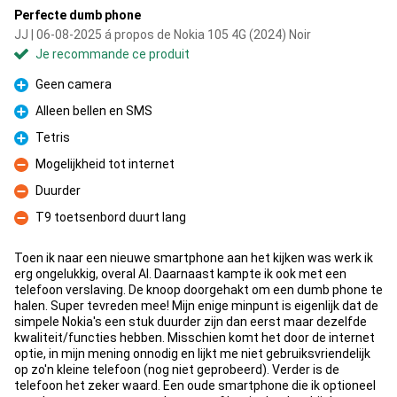
Perfecte dumb phone
JJ | 06-08-2025 á propos de Nokia 105 4G (2024) Noir
Je recommande ce produit
Geen camera
Pour
Alleen bellen en SMS
Pour
Tetris
Pour
Mogelijkheid tot internet
Contre
Duurder
Contre
T9 toetsenbord duurt lang
Contre
Toen ik naar een nieuwe smartphone aan het kijken was werk ik
erg ongelukkig, overal AI. Daarnaast kampte ik ook met een
telefoon verslaving. De knoop doorgehakt om een dumb phone te
halen. Super tevreden mee! Mijn enige minpunt is eigenlijk dat de
simpele Nokia's een stuk duurder zijn dan eerst maar dezelfde
kwaliteit/functies hebben. Misschien komt het door de internet
optie, in mijn mening onnodig en lijkt me niet gebruiksvriendelijk
op zo'n kleine telefoon (nog niet geprobeerd). Verder is de
telefoon het zeker waard. Een oude smartphone die ik optioneel