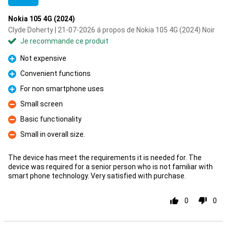
Nokia 105 4G (2024)
Clyde Doherty | 21-07-2026 á propos de Nokia 105 4G (2024) Noir
Je recommande ce produit
Not expensive
Pour
Convenient functions
Pour
For non smartphone uses
Pour
Small screen
Contre
Basic functionality
Contre
Small in overall size.
Contre
The device has meet the requirements it is needed for. The
device was required for a senior person who is not familiar with
smart phone technology. Very satisfied with purchase.
0
0