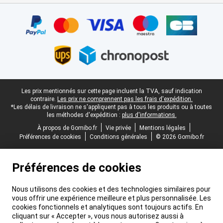
Certificats, methodes de paiement, partenaires de services de livr
Pied-de-page légal
Les prix mentionnés sur cette page incluent la TVA, sauf indication
contraire.
Les prix ne comprennent pas les frais d'expédition.
*Les délais de livraison ne s'appliquent pas à tous les produits ou à toutes
les méthodes d'expédition :
plus d'informations.
À propos de Gomibo.fr
Vie privée
Mentions légales
Préférences de cookies
Conditions générales
© 2026 Gomibo.fr
Préférences de cookies
Nous utilisons des cookies et des technologies similaires pour
vous offrir une expérience meilleure et plus personnalisée. Les
cookies fonctionnels et analytiques sont toujours actifs. En
cliquant sur « Accepter », vous nous autorisez aussi à