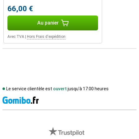
66,00 €
Au panier
Avec TVA
|
Hors Frais d'expédition
Le service clientèle est
ouvert
jusqu'à 17.00 heures
M
Avis externes des magasins