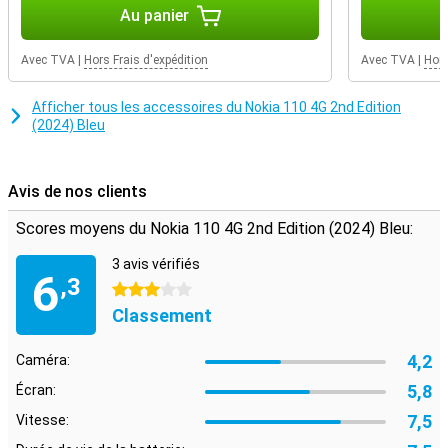
transformer n'importe quel endroit en fête !
Au panier
Jeu de serpent classique
Avec TVA
|
Hors Frais d'expédition
Avec TVA
|
Hors
Le Nokia 110 4G 2e édition (2024) fait revivre le jeu nostalgique de
Snake. Pour le prix, vous obtenez non seulement un téléphone
pratique, mais aussi un morceau de nostalgie. En outre, le
Afficher tous les accessoires du Nokia 110 4G 2nd Edition
téléphone offre des fonctions pratiques telles qu'une lampe de
(2024) Bleu
poche intégrée, une calculatrice et un emplacement microSD.
Avis de nos clients
Scores moyens du Nokia 110 4G 2nd Edition (2024) Bleu:
3 avis vérifiés
6
,3
3 étoiles
Classement
4,2
Caméra:
5,8
Écran:
7,5
Vitesse: