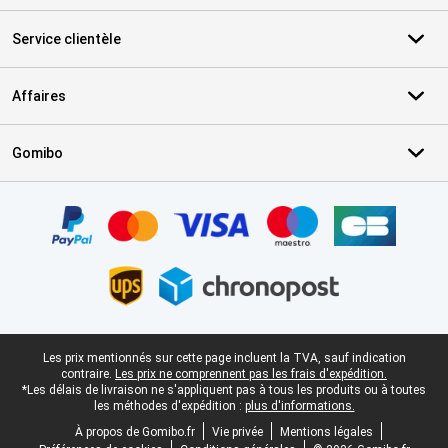
Service clientèle
Affaires
Gomibo
Certificats, methodes de paiement, partenaires de services de livr
Pied-de-page légal
Les prix mentionnés sur cette page incluent la TVA, sauf indication
contraire.
Les prix ne comprennent pas les frais d'expédition.
*Les délais de livraison ne s'appliquent pas à tous les produits ou à toutes
les méthodes d'expédition :
plus d'informations.
À propos de Gomibo.fr
Vie privée
Mentions légales