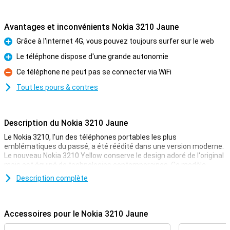
Avantages et inconvénients Nokia 3210 Jaune
Grâce à l'internet 4G, vous pouvez toujours surfer sur le web
Pour
Le téléphone dispose d'une grande autonomie
Pour
Ce téléphone ne peut pas se connecter via WiFi
Contre
Tout les pours & contres
Description du Nokia 3210 Jaune
Le Nokia 3210, l'un des téléphones portables les plus
emblématiques du passé, a été réédité dans une version moderne.
Le nouveau Nokia 3210 Yellow conserve le design adoré de l'original
mais est équipé de technologies contemporaines. Ce modèle
comprend un appareil photo 2MP, un GPS et le Bluetooth 5.0, ce qui
Description complète
en fait une option intéressante pour les utilisateurs nostalgiques
ainsi que pour ceux qui recherchent un téléphone fonctionnel et
simple.
Accessoires pour le Nokia 3210 Jaune
Appareil photo et connectivité