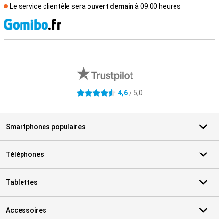
Le service clientèle sera
ouvert demain
à 09.00 heures
M
Avis externes des magasins
4,6
/ 5,0
4.6 étoiles
Smartphones populaires
Téléphones
Tablettes
Accessoires