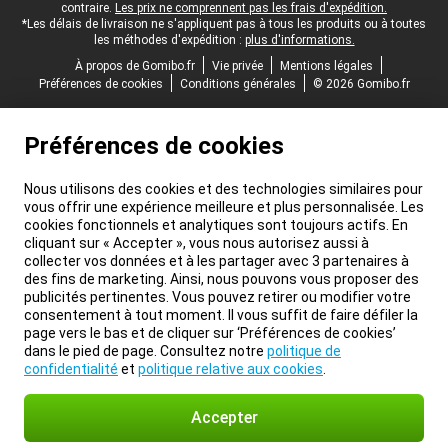
contraire.
Les prix ne comprennent pas les frais d'expédition.
*Les délais de livraison ne s'appliquent pas à tous les produits ou à toutes
les méthodes d'expédition :
plus d'informations.
À propos de Gomibo.fr
Vie privée
Mentions légales
Préférences de cookies
Conditions générales
© 2026 Gomibo.fr
Préférences de cookies
Nous utilisons des cookies et des technologies similaires pour
vous offrir une expérience meilleure et plus personnalisée. Les
cookies fonctionnels et analytiques sont toujours actifs. En
cliquant sur « Accepter », vous nous autorisez aussi à
collecter vos données et à les partager avec 3 partenaires à
des fins de marketing. Ainsi, nous pouvons vous proposer des
publicités pertinentes. Vous pouvez retirer ou modifier votre
consentement à tout moment. Il vous suffit de faire défiler la
page vers le bas et de cliquer sur ‘Préférences de cookies’
dans le pied de page. Consultez notre
politique de
confidentialité
et
politique relative aux cookies
.
Accepter