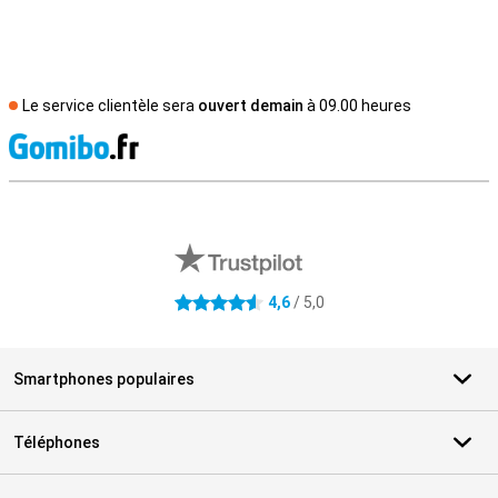
Le service clientèle sera
ouvert demain
à 09.00 heures
M
Avis externes des magasins
4,6
/ 5,0
4.6 étoiles
Smartphones populaires
Téléphones