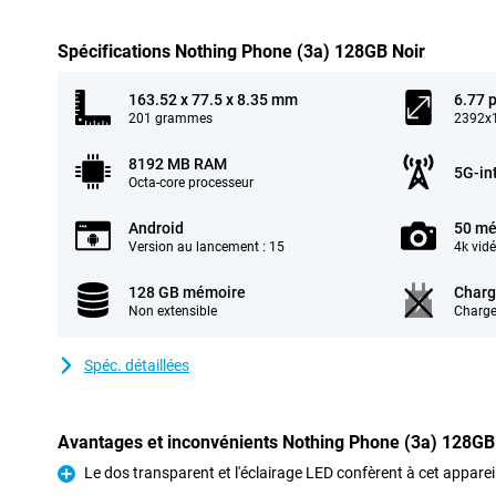
Spécifications Nothing Phone (3a) 128GB Noir
163.52 x 77.5 x 8.35 mm
6.77 
201 grammes
2392x1
8192 MB RAM
5G-in
Octa-core processeur
Android
50 mé
Version au lancement : 15
4k vid
128 GB mémoire
Charg
Non extensible
Charge
Spéc. détaillées
Avantages et inconvénients Nothing Phone (3a) 128GB
Le dos transparent et l'éclairage LED confèrent à cet apparei
Pour