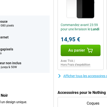
pouce
Commandez avant 23:59
080 pixels
pour une livraison le
Lundi
ternet
14,95 €
gapixels
Au panier
éo
Avec TVA
|
eur non inclus
Hors Frais d'expédition
 jusqu'à 50W
Afficher tous les accessoire
Accessoires pour le Nothing
 Noir
l un design unique.
Coques