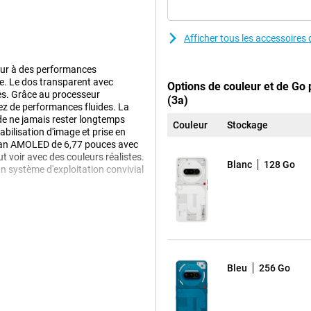
Afficher tous les accessoire
eur à des performances
lle. Le dos transparent avec
Options de couleur et de Go
ives. Grâce au processeur
(3a)
ez de performances fluides. La
de ne jamais rester longtemps
Couleur
Stockage
abilisation d'image et prise en
écran AMOLED de 6,77 pouces avec
 voir avec des couleurs réalistes.
Blanc
128 Go
n système d'exploitation convivial
 vous permet de prendre de
et de prendre de belles photos,
é. Le téléobjectif de 50
x, ce qui vous permet de prendre
Bleu
256 Go
ectif ultra grand angle de 8 Mpx
 et des photos de groupe d'une