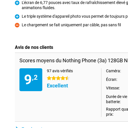
L'écran de 6,77 pouces avec taux de rafraîchissement élevé g
animations fluides.
Pour
Le triple système d'appareil photo vous permet de toujours 
Pour
Le chargement se fait uniquement par câble, pas sans fil
Contre
Avis de nos clients
Scores moyens du Nothing Phone (3a) 128GB No
97 avis vérifiés
Caméra:
9
,2
4.5 étoiles
Écran:
Excellent
Vitesse:
Durée de vie 
batterie:
Rapport qual
prix: