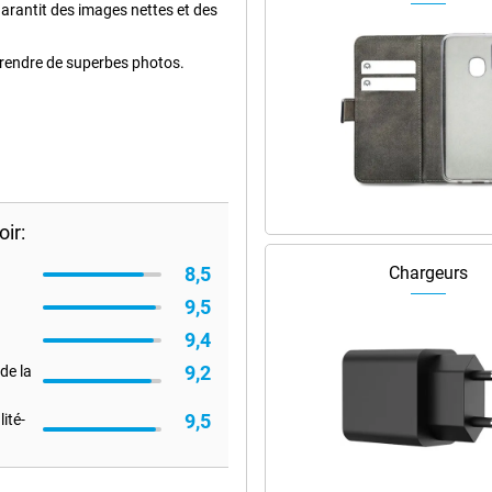
arantit des images nettes et des
prendre de superbes photos.
ir:
8,5
Chargeurs
9,5
9,4
9,2
de la
9,5
ité-