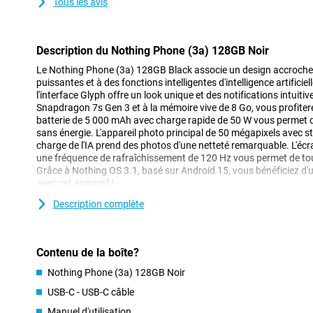
Tous les avis
Description du Nothing Phone (3a) 128GB Noir
Le Nothing Phone (3a) 128GB Black associe un design accroch
puissantes et à des fonctions intelligentes d'intelligence artificie
l'interface Glyph offre un look unique et des notifications intuit
Snapdragon 7s Gen 3 et à la mémoire vive de 8 Go, vous profiter
batterie de 5 000 mAh avec charge rapide de 50 W vous permet 
sans énergie. L'appareil photo principal de 50 mégapixels avec st
charge de l'IA prend des photos d'une netteté remarquable. L'
une fréquence de rafraîchissement de 120 Hz vous permet de tout
Grâce à Nothing OS 3.1, basé sur Android 15, vous bénéficiez d'u
avec cet appareil !
Description complète
Appareil photo
Le Nothing Phone (3a) est doté d'un bon système de caméra qui
superbes photos. L'appareil photo principal de 50 Mpx vous perm
Contenu de la boîte?
claires et détaillées, même dans des situations de faible luminosit
mégapixels offre un zoom optique 2x et un ultra zoom jusqu'à 30
Nothing Phone (3a) 128GB Noir
des photos en gros plan. En outre, le téléphone est doté d'un obj
avec un angle de vue de 120° pour capturer des paysages larges
USB-C - USB-C câble
grande netteté.
Manuel d'utilisation