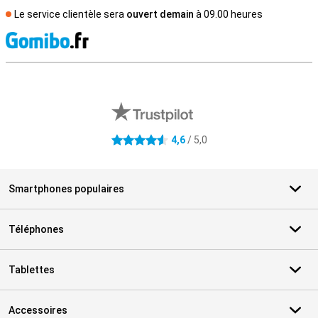
Le service clientèle sera
ouvert demain
à 09.00 heures
M
Avis externes des magasins
4,6
/ 5,0
4.6 étoiles
Smartphones populaires
Téléphones
Tablettes
Accessoires