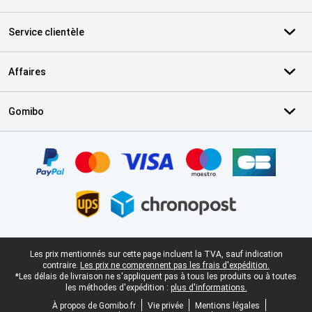
Service clientèle
Affaires
Gomibo
Certificats, methodes de paiement, partenaires de services de livr
Pied-de-page légal
Les prix mentionnés sur cette page incluent la TVA, sauf indication
contraire.
Les prix ne comprennent pas les frais d'expédition.
*Les délais de livraison ne s'appliquent pas à tous les produits ou à toutes
les méthodes d'expédition :
plus d'informations.
À propos de Gomibo.fr
Vie privée
Mentions légales