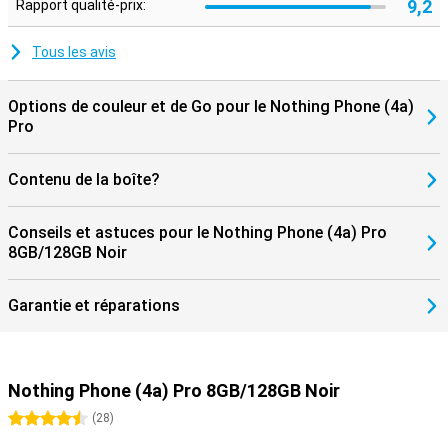
Le Nothing Phone (4a) Pro Black est équipé de technologies
9,2
Rapport qualité-prix:
modernes telles que la 5G, le Wi-Fi 6, le Bluetooth 5.4 et le NFC pour
le paiement sans contact. Grâce à la protection IP65, l'appareil
Tous les avis
résiste à la poussière et aux éclaboussures d'eau. La durabilité a
également été prise en compte. Le smartphone utilise plusieurs
matériaux recyclés et son emballage ne contient pas de plastique.
Options de couleur et de Go pour le Nothing Phone (4a)
Vous pouvez ainsi choisir un appareil qui n'est pas seulement
Pro
puissant et élégant, mais qui est également conçu pour l'avenir.
Contenu de la boîte?
Conseils et astuces pour le Nothing Phone (4a) Pro
8GB/128GB Noir
Garantie et réparations
Nothing Phone (4a) Pro 8GB/128GB Noir
4.5 étoiles
(
28
)