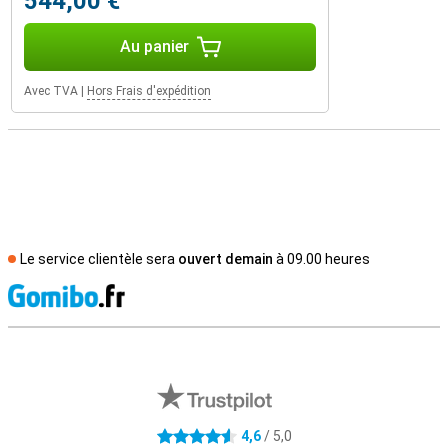
544,00 €
Au panier
Avec TVA
|
Hors Frais d'expédition
Le service clientèle sera
ouvert demain
à 09.00 heures
M
Avis externes des magasins
4,6
/ 5,0
4.6 étoiles