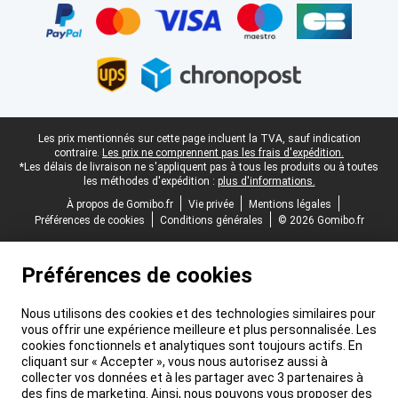
Pied-de-page légal
Les prix mentionnés sur cette page incluent la TVA, sauf indication
contraire.
Les prix ne comprennent pas les frais d'expédition.
*Les délais de livraison ne s'appliquent pas à tous les produits ou à toutes
les méthodes d'expédition :
plus d'informations.
À propos de Gomibo.fr
Vie privée
Mentions légales
Préférences de cookies
Conditions générales
© 2026 Gomibo.fr
Préférences de cookies
Nous utilisons des cookies et des technologies similaires pour
vous offrir une expérience meilleure et plus personnalisée. Les
cookies fonctionnels et analytiques sont toujours actifs. En
cliquant sur « Accepter », vous nous autorisez aussi à
collecter vos données et à les partager avec 3 partenaires à
des fins de marketing. Ainsi, nous pouvons vous proposer des