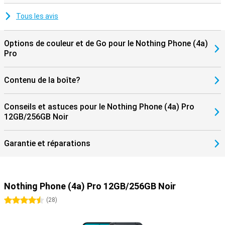
résiste à la poussière et aux éclaboussures d'eau. La durabilité a
également été prise en compte. Le smartphone utilise plusieurs
Tous les avis
matériaux recyclés et son emballage ne contient pas de plastique.
Vous pouvez ainsi choisir un appareil qui n'est pas seulement
puissant et élégant, mais qui est également conçu pour l'avenir.
Options de couleur et de Go pour le Nothing Phone (4a)
Pro
Contenu de la boîte?
Conseils et astuces pour le Nothing Phone (4a) Pro
12GB/256GB Noir
Garantie et réparations
Nothing Phone (4a) Pro 12GB/256GB Noir
4.5 étoiles
(
28
)