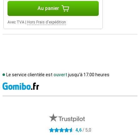
Au panier
Avec TVA
|
Hors Frais d'expédition
Le service clientèle est
ouvert
jusqu'à 17.00 heures
M
Avis externes des magasins
4,6
/ 5,0
4.6 étoiles