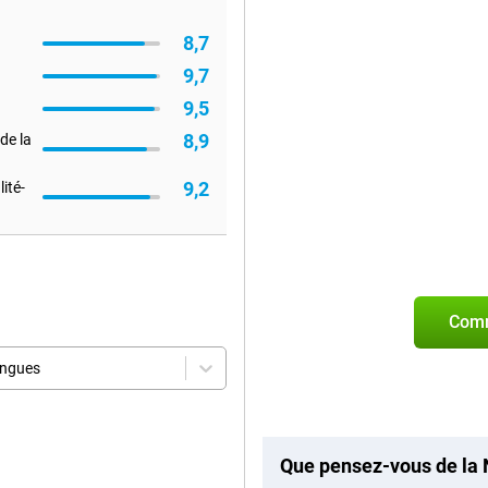
8,7
9,7
9,5
8,9
de la
9,2
ité-
Comm
angues
Que pensez-vous de la 