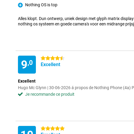
Nothing OS is top
Pour
Alles klopt. Dun ontwerp, uniek design met glyph matrix display
nothing os systeem en goede camera's voor een midrange prijs
4.5 étoiles
9
,0
Excellent
Excellent
Hugo Mc Glynn | 30-06-2026 á propos de Nothing Phone (4a)
Je recommande ce produit
5 étoiles