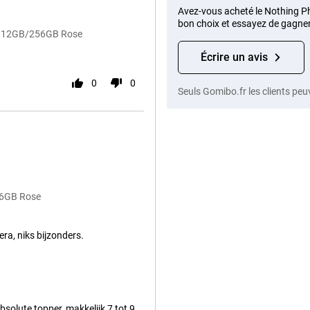
Avez-vous acheté le Nothing Pho
bon choix et essayez de gagner
Pro 12GB/256GB Rose
Écrire un avis
0
0
Seuls Gomibo.fr les clients peu
56GB Rose
ra, niks bijzonders.
absolute topper, makkelijk 7 tot 9