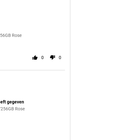
/256GB Rose
0
0
eeft gegeven
B/256GB Rose