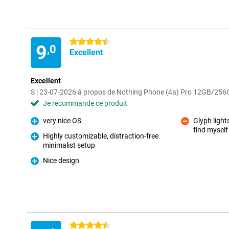
4.5 étoiles
9
,0
Excellent
Excellent
S | 23-07-2026 á propos de Nothing Phone (4a) Pro 12GB/256
Je recommande ce produit
very nice OS
Glyph light
Pour
find myself
Contre
Highly customizable, distraction-free
minimalist setup
Pour
Nice design
Pour
4.5 étoiles