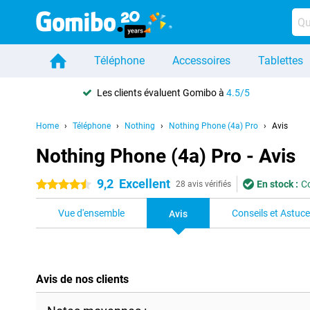
Téléphone
Accessoires
Tablettes
Les clients évaluent Gomibo à
4.5/5
Home
Téléphone
Nothing
Nothing Phone (4a) Pro
Avis
Nothing Phone (4a) Pro - Avis
9,2
Excellent
En stock :
C
4.5 étoiles
28 avis vérifiés
Vue d'ensemble
Conseils et Astuc
Avis
Avis de nos clients