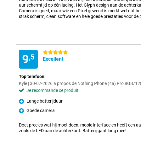
uur schermtijd op één lading. Het Glyph design aan de achterka
Camera is goed, maar wie een Pixel gewend is merkt wel dat het 
strak scherm, clean software en hele goede prestaties voor de p
5 étoiles
9
,5
Excellent
Top telefoon!
Kyle | 30-07-2026 á propos de Nothing Phone (4a) Pro 8GB/1
Je recommande ce produit
Lange batterijduur
Pour
Goede camera
Pour
Doet precies wat hij moet doen, mooie interface en heeft een a
zoals de LED aan de achterkant. Batterij gaat lang mee!