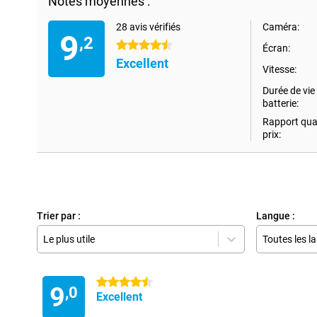
Notes moyennes :
28 avis vérifiés
Caméra:
9
,2
4.5 étoiles
Écran:
Excellent
Vitesse:
Durée de vie 
batterie:
Rapport qual
prix:
Trier par :
Langue :
Le plus utile
Toutes les l
4.5 étoiles
9
,0
Excellent