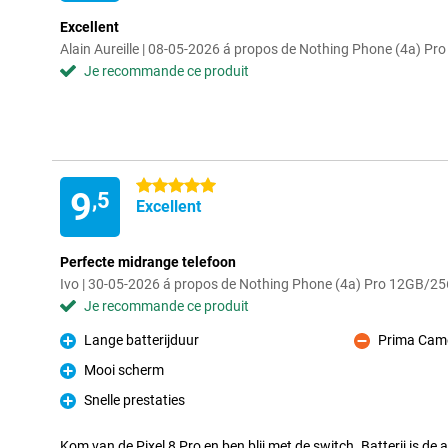
Excellent
Alain Aureille | 08-05-2026 á propos de Nothing Phone (4a) 
Je recommande ce produit
5 étoiles
9
,5
Excellent
Perfecte midrange telefoon
Ivo | 30-05-2026 á propos de Nothing Phone (4a) Pro 12GB/2
Je recommande ce produit
Lange batterijduur
Prima Came
Pour
Contre
Mooi scherm
Pour
Snelle prestaties
Pour
Kom van de Pixel 8 Pro en ben blij met de switch. Batterij is de 