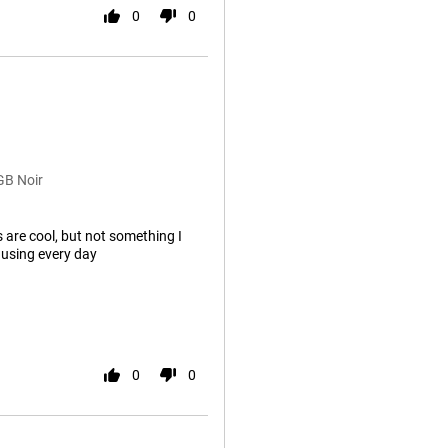
0
0
GB Noir
s are cool, but not something I
 using every day
0
0