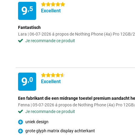
5 étoiles
9
,5
Excellent
Fantastisch
Lara | 06-07-2026 á propos de Nothing Phone (4a) Pro 12GB
Je recommande ce produit
4.5 étoiles
9
,0
Excellent
Een fabrikant die een midrange toestel premium aandacht h
Fenna | 05-07-2026 á propos de Nothing Phone (4a) Pro 12G
Je recommande ce produit
uniek design
Pour
grote glyph matrix display achterkant
Pour