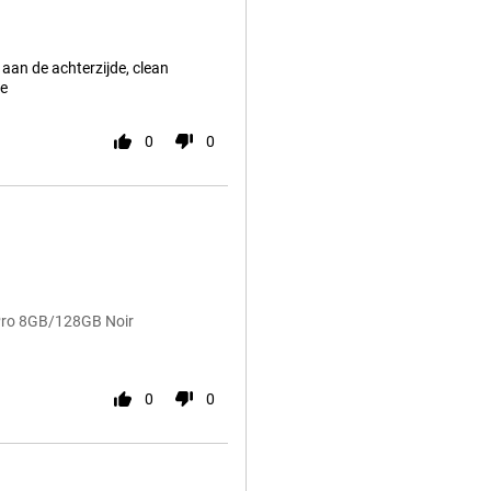
 aan de achterzijde, clean
je
0
0
 Pro 8GB/128GB Noir
0
0