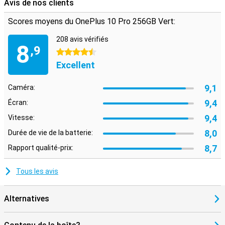
Avis de nos clients
Web à la vitesse de l'éclair.
Ce smartphone est doté d'un processeur phare. Il fait en sorte que
Scores moyens du OnePlus 10 Pro 256GB Vert:
votre smartphone pilote tout très rapidement afin que vous n'ayez
pas à attendre longtemps le chargement des applications et des
208 avis vérifiés
8
sites Web.
,9
4.5 étoiles
Excellent
9,1
Caméra:
9,4
Écran:
9,4
Vitesse:
8,0
Durée de vie de la batterie:
8,7
Rapport qualité-prix:
Tous les avis
Alternatives