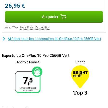
simplement poser votre doigt sur l'écran et déverrouiller votre
26,95 €
téléphone. Le verre Gorilla Glass garantit également que l'arrière de
votre OnePlus 10 Pro 256GB Green reste bien protégé des rayures.
Au panier
Le partage des médias ne peut pas être plus facile qu'avec le NFC,
heureusement, cette fonction est également incluse dans le
OnePlus 10 Pro 256GB Green. Pour un internet rapide, vous utilisez
Avec TVA
|
Hors Frais d'expédition
la 5G. Par conséquent, il est très pratique que le OnePlus 10 Pro
256GB Green soit prêt pour la 5G.
Afficher tous les accessoires du OnePlus 10 Pro 256GB Vert
Ce téléphone possède un total de trois objectifs de caméra. Si
vous aimez prendre des photos, un bon objectif principal sur votre
téléphone est bien sûr indispensable. Dans la plupart des
situations, cet appareil à 48 caméras prend de belles photos que
Experts du OnePlus 10 Pro 256GB Vert
vous pouvez envoyer à d'autres personnes et publier sur les
médias sociaux sans aucun problème. Il y a également un capteur
Android Planet
Bright
ultra grand-angle de 50 mégapixels de résolution et un téléobjectif
de 5 mégapixels. Ce téléphone possède une caméra en façade.
Vous pouvez utiliser cet objectif pour les appels vidéo ou pour
7,
5
prendre des selfies, entre autres. Si vous passez beaucoup de
temps à l'étranger, un téléphone à double carte SIM est fait pour
vous. De cette façon, vous pouvez utiliser votre carte SIM
néerlandaise et votre carte SIM étrangère dans un seul téléphone.
Cela permet d'éviter des coûts élevés.
Le processeur phare propulse vos applications et sites