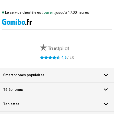
Le service clientèle est
ouvert
jusqu'à 17.00 heures
M
Avis externes des magasins
4,6
/ 5,0
4.6 étoiles
Smartphones populaires
Téléphones
Tablettes