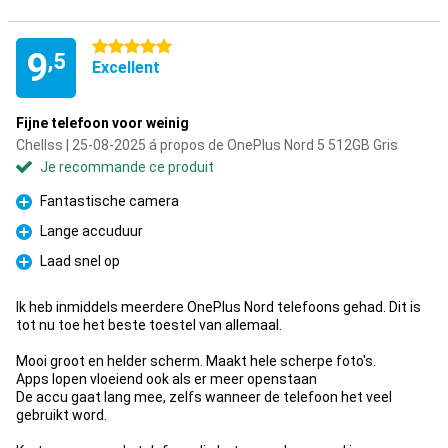
5 étoiles
9
,5
Excellent
Fijne telefoon voor weinig
Chellss | 25-08-2025 á propos de OnePlus Nord 5 512GB Gris
Je recommande ce produit
Fantastische camera
Pour
Lange accuduur
Pour
Laad snel op
Pour
Ik heb inmiddels meerdere OnePlus Nord telefoons gehad. Dit is
tot nu toe het beste toestel van allemaal.
Mooi groot en helder scherm. Maakt hele scherpe foto's.
Apps lopen vloeiend ook als er meer openstaan
De accu gaat lang mee, zelfs wanneer de telefoon het veel
gebruikt word.