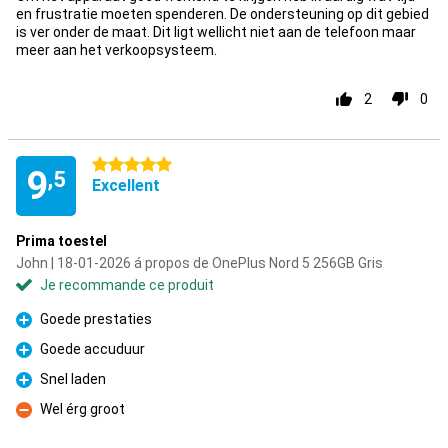
en frustratie moeten spenderen. De ondersteuning op dit gebied
is ver onder de maat. Dit ligt wellicht niet aan de telefoon maar
meer aan het verkoopsysteem.
2
0
5 étoiles
9
,5
Excellent
Prima toestel
John | 18-01-2026 á propos de OnePlus Nord 5 256GB Gris
Je recommande ce produit
Goede prestaties
Pour
Goede accuduur
Pour
Snel laden
Pour
Wel érg groot
Contre