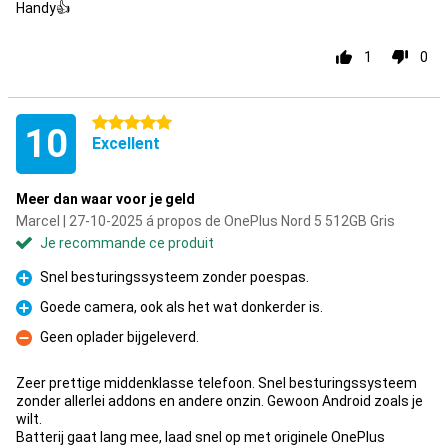
Handy👍
1
0
5 étoiles
10
Excellent
Meer dan waar voor je geld
Marcel | 27-10-2025 á propos de OnePlus Nord 5 512GB Gris
Je recommande ce produit
Snel besturingssysteem zonder poespas.
Pour
Goede camera, ook als het wat donkerder is.
Pour
Geen oplader bijgeleverd.
Contre
Zeer prettige middenklasse telefoon. Snel besturingssysteem
zonder allerlei addons en andere onzin. Gewoon Android zoals je
wilt.
Batterij gaat lang mee, laad snel op met originele OnePlus