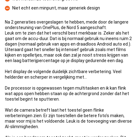
Contre
Niet echt een minpunt, maar generiek design
Contre
Na 2 generaties overgeslagen te hebben, mede door de langere
ondersteuning van OnePlus, de Nord 5 aangeschaft.
Leuk om te zien dat het verschil best merkbaar is. Zeker als het
gaat om de accu-duur. Dat is bij normaal gebruik nu ineens ruim 2
dagen (normaal gebruik van apps en draadloos Android auto ed.).
Uiteraard gaat het sneller bij intensief gebruik zoals met films
kijken en spelletjes, maar ook dan zal je nooit stress krijgen van
een laag batterijpercentage op je display gedurende een dag.
Het display de volgende duidelijk zichtbare verbetering. Veel
helderder en scherper in vergelijking met...
De processor is opgewassen tegen multitasken en ik kan flink
wat apps open hebben staan op de achtergrond zonder dat het
toestel begint te sputteren.
Wat de camera betreft laat het toestel geen flinke
verbeteringen zien. Er zijn toestellen die betere foto's maken,
maar voor mij is het voldoende. Leuk is de toevoeging van diverse
AI-slimmigheden.