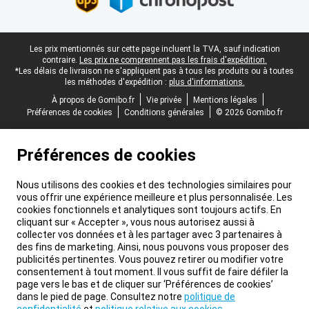
Pied-de-page légal
Les prix mentionnés sur cette page incluent la TVA, sauf indication
contraire.
Les prix ne comprennent pas les frais d'expédition.
*Les délais de livraison ne s'appliquent pas à tous les produits ou à toutes
les méthodes d'expédition :
plus d'informations.
À propos de Gomibo.fr
Vie privée
Mentions légales
Préférences de cookies
Conditions générales
© 2026 Gomibo.fr
Préférences de cookies
Nous utilisons des cookies et des technologies similaires pour
vous offrir une expérience meilleure et plus personnalisée. Les
cookies fonctionnels et analytiques sont toujours actifs. En
cliquant sur « Accepter », vous nous autorisez aussi à
collecter vos données et à les partager avec 3 partenaires à
des fins de marketing. Ainsi, nous pouvons vous proposer des
publicités pertinentes. Vous pouvez retirer ou modifier votre
consentement à tout moment. Il vous suffit de faire défiler la
page vers le bas et de cliquer sur ‘Préférences de cookies’
dans le pied de page. Consultez notre
politique de