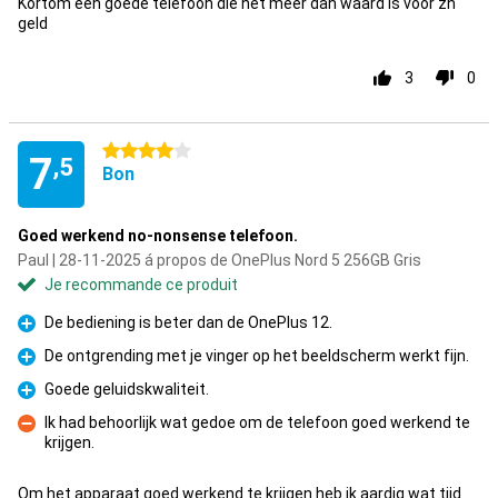
Kortom een goede telefoon die het meer dan waard is voor zn
geld
3
0
4 étoiles
7
,5
Bon
Goed werkend no-nonsense telefoon.
Paul | 28-11-2025 á propos de OnePlus Nord 5 256GB Gris
Je recommande ce produit
De bediening is beter dan de OnePlus 12.
Pour
De ontgrending met je vinger op het beeldscherm werkt fijn.
Pour
Goede geluidskwaliteit.
Pour
Ik had behoorlijk wat gedoe om de telefoon goed werkend te
krijgen.
Contre
Om het apparaat goed werkend te krijgen heb ik aardig wat tijd