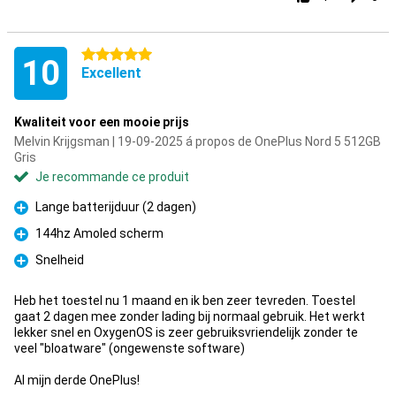
5 étoiles
10
Excellent
Kwaliteit voor een mooie prijs
Melvin Krijgsman | 19-09-2025 á propos de OnePlus Nord 5 512GB
Gris
Je recommande ce produit
Lange batterijduur (2 dagen)
Pour
144hz Amoled scherm
Pour
Snelheid
Pour
Heb het toestel nu 1 maand en ik ben zeer tevreden. Toestel
gaat 2 dagen mee zonder lading bij normaal gebruik. Het werkt
lekker snel en OxygenOS is zeer gebruiksvriendelijk zonder te
veel "bloatware" (ongewenste software)
Al mijn derde OnePlus!