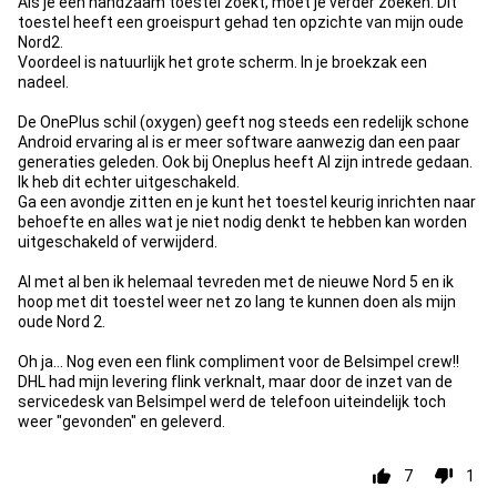
Als je een handzaam toestel zoekt, moet je verder zoeken. Dit
toestel heeft een groeispurt gehad ten opzichte van mijn oude
Nord2.
Voordeel is natuurlijk het grote scherm. In je broekzak een
nadeel.
De OnePlus schil (oxygen) geeft nog steeds een redelijk schone
Android ervaring al is er meer software aanwezig dan een paar
generaties geleden. Ook bij Oneplus heeft AI zijn intrede gedaan.
Ik heb dit echter uitgeschakeld.
Ga een avondje zitten en je kunt het toestel keurig inrichten naar
behoefte en alles wat je niet nodig denkt te hebben kan worden
uitgeschakeld of verwijderd.
Al met al ben ik helemaal tevreden met de nieuwe Nord 5 en ik
hoop met dit toestel weer net zo lang te kunnen doen als mijn
oude Nord 2.
Oh ja... Nog even een flink compliment voor de Belsimpel crew!!
DHL had mijn levering flink verknalt, maar door de inzet van de
servicedesk van Belsimpel werd de telefoon uiteindelijk toch
weer "gevonden" en geleverd.
7
1