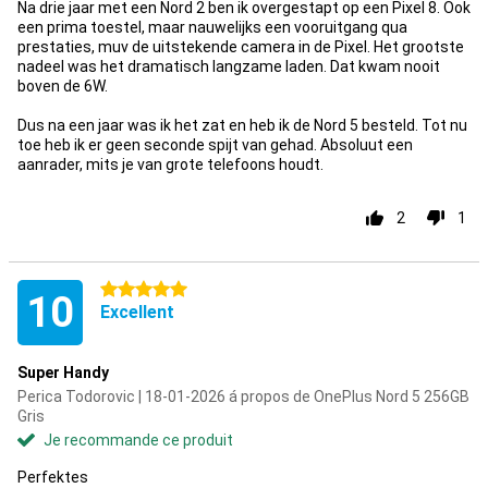
Na drie jaar met een Nord 2 ben ik overgestapt op een Pixel 8. Ook
een prima toestel, maar nauwelijks een vooruitgang qua
prestaties, muv de uitstekende camera in de Pixel. Het grootste
nadeel was het dramatisch langzame laden. Dat kwam nooit
boven de 6W.
Dus na een jaar was ik het zat en heb ik de Nord 5 besteld. Tot nu
toe heb ik er geen seconde spijt van gehad. Absoluut een
aanrader, mits je van grote telefoons houdt.
2
1
5 étoiles
10
Excellent
Super Handy
Perica Todorovic | 18-01-2026 á propos de OnePlus Nord 5 256GB
Gris
Je recommande ce produit
Perfektes