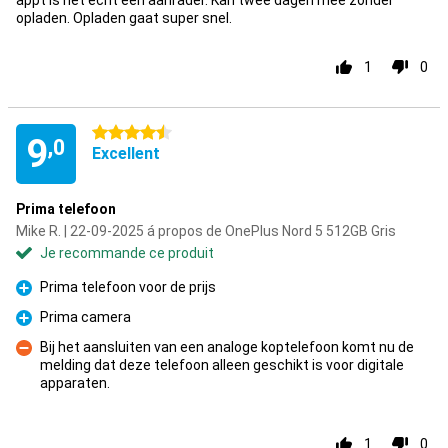
appt is het echt een aanrader. Kan twee dagen mee zonder
opladen. Opladen gaat super snel.
1
0
4.5 étoiles
9
,0
Excellent
Prima telefoon
Mike R. | 22-09-2025 á propos de OnePlus Nord 5 512GB Gris
Je recommande ce produit
Prima telefoon voor de prijs
Pour
Prima camera
Pour
Bij het aansluiten van een analoge koptelefoon komt nu de
melding dat deze telefoon alleen geschikt is voor digitale
Contre
apparaten.
1
0