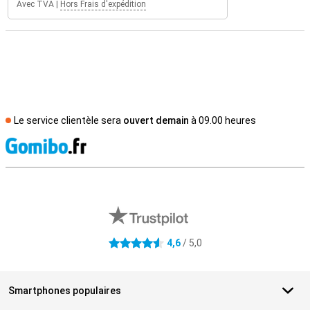
Avec TVA
|
Hors Frais d'expédition
Le service clientèle sera
ouvert demain
à 09.00 heures
M
Avis externes des magasins
4,6
/ 5,0
4.6 étoiles
Smartphones populaires