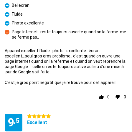
Bel écran
Pour
Fluide
Pour
Photo excellente
Pour
Page Internet ..reste toujours ouverte quand on la ferme..me
se ferme pas..
Contre
Appareil excellent fluide.. photo ..excellente.. écran
excellent...seul gros gros problème.. c'est quand on ouvre une
page internet quand on la referme et quand on veut reprendre la
page Google ....celle ci reste toujours active au lieu d'une mise à
jour de Google soit faite..
C'est je gros point négatif que je retrouve pour cet appareil
0
0
5 étoiles
9
,5
Excellent