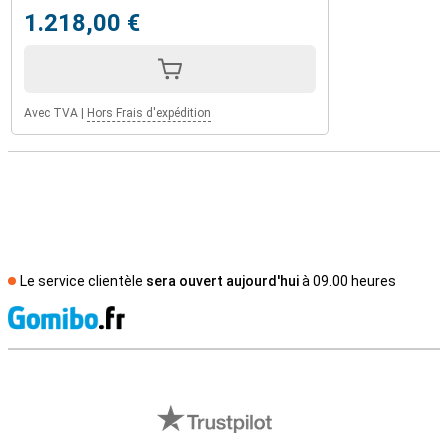
1.218,00 €
Avec TVA
|
Hors Frais d'expédition
Le service clientèle
sera ouvert aujourd'hui
à 09.00 heures
M
Avis externes des magasins