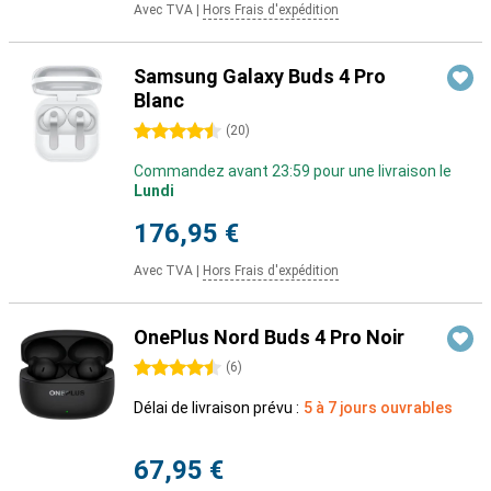
Avec TVA
|
Hors Frais d'expédition
Samsung Galaxy Buds 4 Pro
Blanc
4.5 étoiles
(
20
)
Commandez avant 23:59 pour une livraison le
Lundi
176,95 €
Avec TVA
|
Hors Frais d'expédition
OnePlus Nord Buds 4 Pro Noir
4.5 étoiles
(
6
)
Délai de livraison prévu :
5 à 7 jours ouvrables
67,95 €