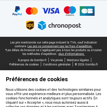
Certificats, methodes de paiement, partenaires de services de livr
Pied-de-page légal
Les prix mentionnés sur cette page incluent la TVA, sauf indication
contraire.
Les prix ne comprennent pas les frais d'expédition.
*Les délais de livraison ne s'appliquent pas à tous les produits ou à toutes
les méthodes d'expédition :
plus d'informations.
À propos de Gomibo.fr
Vie privée
Mentions légales
Préférences de cookies
Conditions générales
© 2026 Gomibo.fr
Préférences de cookies
Nous utilisons des cookies et des technologies similaires pour
vous offrir une expérience meilleure et plus personnalisée. Les
cookies fonctionnels et analytiques sont toujours actifs. En
cliquant sur « Accepter », vous nous autorisez aussi à
collecter vos données et à les partager avec 3 partenaires à