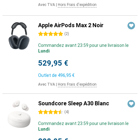
Avec TVA
|
Hors Frais d'expédition
Apple AirPods Max 2 Noir
5 étoiles
(
2
)
Commandez avant 23:59 pour une livraison le
Lundi
529,95 €
Outlet de
496,95 €
Avec TVA
|
Hors Frais d'expédition
Soundcore Sleep A30 Blanc
4.5 étoiles
(
4
)
Commandez avant 23:59 pour une livraison le
Lundi