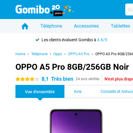
Téléphone
Accessoires
Tablettes
Les clients évaluent Gomibo à
4.6/5
Home
Téléphone
Oppo
OPPO A5 Pro
OPPO A5 Pro 8GB/256G
OPPO A5 Pro 8GB/256GB Noir
8,1
Très bien
N'est plus disp
4 étoiles
24 avis vérifiés
Avis
Conseils et Astuc
Vue d'ensemble