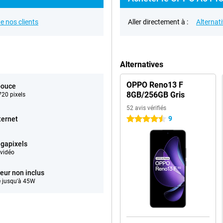
e nos clients
Aller directement à :
Alternat
Alternatives
OPPO Reno13 F
pouce
8GB/256GB Gris
20 pixels
52 avis vérifiés
9
ternet
4.5 étoiles
gapixels
vidéo
eur non inclus
 jusqu'à 45W