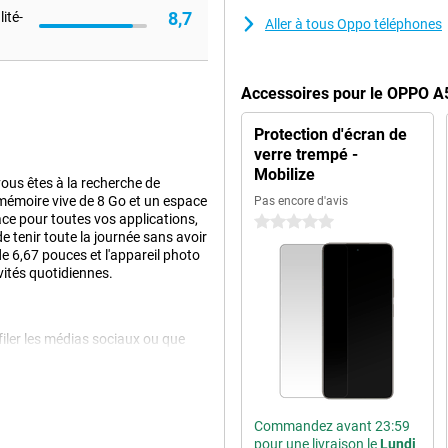
8,7
ité-
Aller à tous Oppo téléphones
Accessoires pour le OPPO A
Protection d'écran de
verre trempé -
Mobilize
us êtes à la recherche de
mémoire vive de 8 Go et un espace
Pas encore d'avis
e pour toutes vos applications,
0 étoiles
 tenir toute la journée sans avoir
e 6,67 pouces et l'appareil photo
vités quotidiennes.
iler les médias sociaux ou que
ellente expérience visuelle. Grâce
ositif : avec un taux de
 à l'écran s'enchaînent sans heurt.
sité de 1000 nits. Bref, vous
Commandez avant 23:59
pour une livraison le
Lundi