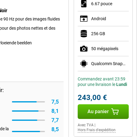
6.67 pouce
Noir
Android
e 90 Hz pour des images fluides
 pour des photos nettes et des
256 GB
vloeiende beelden
50 mégapixels
Qualcomm Snapdragon 6 Gen 1
Commandez avant 23:59
pour une livraison le
Lundi
r:
243,00 €
7,5
8,1
Au panier
7,7
Avec TVA
|
8,5
de la
Hors Frais d'expédition