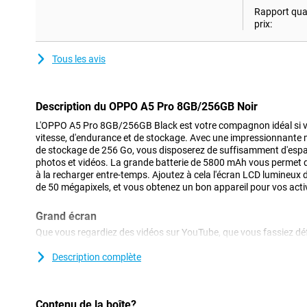
Rapport qual
prix:
Tous les avis
Description du OPPO A5 Pro 8GB/256GB Noir
L'OPPO A5 Pro 8GB/256GB Black est votre compagnon idéal si vo
vitesse, d'endurance et de stockage. Avec une impressionnante 
de stockage de 256 Go, vous disposerez de suffisamment d'espac
photos et vidéos. La grande batterie de 5800 mAh vous permet de
à la recharger entre-temps. Ajoutez à cela l'écran LCD lumineux d
de 50 mégapixels, et vous obtenez un bon appareil pour vos acti
Grand écran
Que vous regardiez des vidéos sur YouTube, que vous fassiez déf
vous jouiez, l'écran de 6,67 pouces de l'A5 Pro vous offre une exc
à la résolution de 1604x720, les images sont nettes. Autre point p
Description complète
rafraîchissement de 90 Hz, tout est fluide, les images s'affichant
Même dans la lumière, l'écran reste facile à lire grâce à sa lumino
bénéficiez toujours d'une image claire et fluide.
Contenu de la boîte?