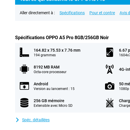
Aller directement à :
Spécifications
Pour et contre
Avis d
Spécifications OPPO A5 Pro 8GB/256GB Noir
164.82 x 75.53 x 7.76 mm
6.67 
194 grammes
1604x7
8192 MB RAM
4G-in
Octa-core processeur
Android
50 mé
Version au lancement : 15
1080p 
256 GB mémoire
Charg
Extensible avec Micro SD
Charge
Spéc. détaillées