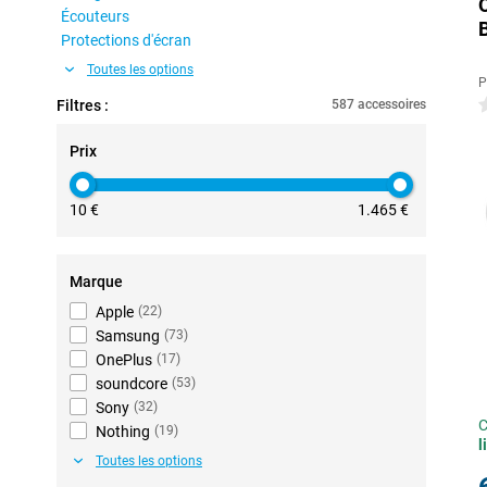
Écouteurs
Protections d'écran
Toutes les options
P
Filtres :
587 accessoires
0
Prix
10 €
1.465 €
Marque
Apple
(
22
)
Samsung
(
73
)
OnePlus
(
17
)
soundcore
(
53
)
Sony
(
32
)
C
Nothing
(
19
)
l
Toutes les options