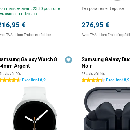
ommandez avant 23:30 pour une
Temporairement épuisé
ivraison
le lendemain
216,95 €
276,95 €
vec TVA
|
Hors Frais d'expédition
Avec TVA
|
Hors Frais d'expédi
Samsung Galaxy Watch 8
Samsung Galaxy Bud
44mm Argent
Noir
5 avis vérifiés
23 avis vérifiés
Excellent 8,9
Excellent 8,9
.5 étoiles
4.5 étoiles