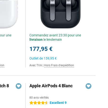
our une
Commandez avant 23:30 pour une
livraison
le lendemain
177,95 €
Outlet de
159,95 €
tion
Avec TVA
|
Hors Frais d'expédition
ch 8
Apple AirPods 4 Blanc
80 avis vérifiés
Excellent 9
4.5 étoiles