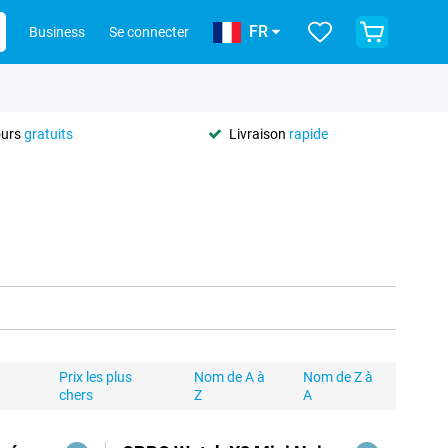
FR
Business
Se connecter
ours
gratuits
Livraison
rapide
Prix les plus
Nom de A à
Nom de Z à
chers
Z
A