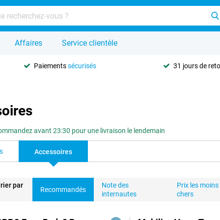
Affaires
Service clientèle
Paiements
sécurisés
31 jours de ret
oires
ommandez avant 23:30 pour une livraison le lendemain
s
Accessoires
rier par
Note des
Prix les moins
Recommandés
internautes
chers
duits