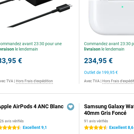
ommandez avant 23:30 pour une
Commandez avant 23:30 p
ivraison
le lendemain
livraison
le lendemain
33,95 €
234,95 €
Outlet de
199,95 €
vec TVA
|
Hors Frais d'expédition
Avec TVA
|
Hors Frais d'expédi
Apple AirPods 4 ANC Blanc
Samsung Galaxy Wat
40mm Gris Foncé
26 avis vérifiés
91 avis vérifiés
Excellent 9,1
Excellent 8,6
.5 étoiles
4.5 étoiles