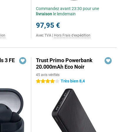
Commandez avant 23:30 pour une
livraison
le lendemain
97,95 €
tion
Avec TVA
|
Hors Frais d'expédition
s 3 FE
Trust Primo Powerbank
20.000mAh Eco Noir
45 avis vérifiés
Très bien 8,4
4 étoiles