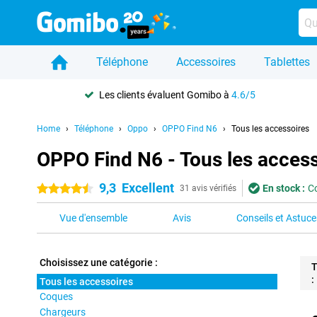
Téléphone
Accessoires
Tablettes
Les clients évaluent Gomibo à
4.6/5
Home
Téléphone
Oppo
OPPO Find N6
Tous les accessoires
OPPO Find N6 - Tous les access
9,3
Excellent
En stock :
C
4.5 étoiles
31 avis vérifiés
Vue d'ensemble
Avis
Conseils et Astuce
Choisissez une catégorie :
T
:
Tous les accessoires
Coques
Pro
Chargeurs