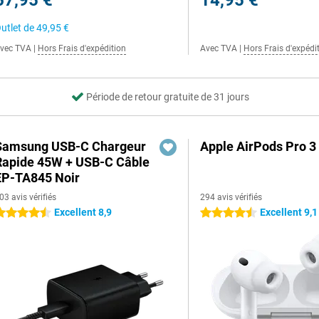
67,95 €
14,95 €
utlet de
49,95 €
vec TVA
|
Hors Frais d'expédition
Avec TVA
|
Hors Frais d'expédi
Période de retour gratuite de 31 jours
Samsung USB-C Chargeur
Apple AirPods Pro 3
Rapide 45W + USB-C Câble
EP-TA845 Noir
03 avis vérifiés
294 avis vérifiés
Excellent 8,9
Excellent 9,1
.5 étoiles
4.5 étoiles