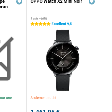
mpé
OPPO Watch X2 Mini Noir
cran
1 avis vérifié
Excellent 9,5
5 étoiles
our une
Seulement outlet