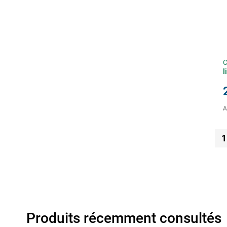
C
l
A
1
Produits récemment consultés