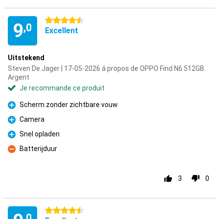
4.5 étoiles
9
,0
Excellent
Uitstekend
Steven De Jager | 17-05-2026 á propos de OPPO Find N6 512GB
Argent
Je recommande ce produit
Scherm zonder zichtbare vouw
Pour
Camera
Pour
Snel opladen
Pour
Batterijduur
Contre
3
0
4.5 étoiles
,0