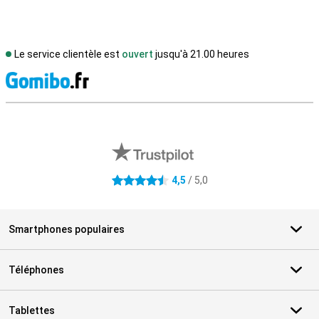
Le service clientèle est
ouvert
jusqu'à 21.00 heures
M
Avis externes des magasins
4,5
/ 5,0
4.5 étoiles
Smartphones populaires
Téléphones
Tablettes