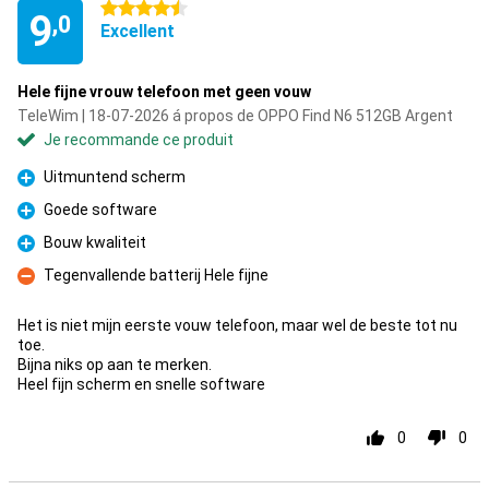
4.5 étoiles
9
,0
Excellent
Hele fijne vrouw telefoon met geen vouw
TeleWim | 18-07-2026 á propos de OPPO Find N6 512GB Argent
Je recommande ce produit
Uitmuntend scherm
Pour
Goede software
Pour
Bouw kwaliteit
Pour
Tegenvallende batterij Hele fijne
Contre
Het is niet mijn eerste vouw telefoon, maar wel de beste tot nu
toe.
Bijna niks op aan te merken.
Heel fijn scherm en snelle software
0
0