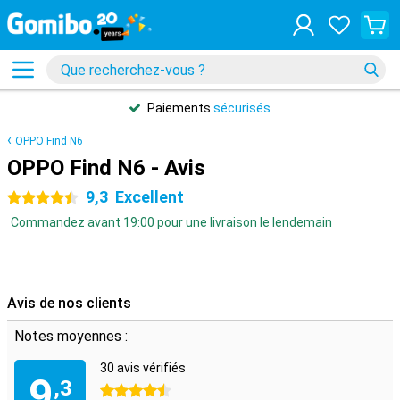
Paiements
sécurisés
OPPO Find N6
OPPO Find N6 - Avis
9,3
Excellent
4.5 étoiles
Commandez avant 19:00 pour une livraison le lendemain
Avis de nos clients
Notes moyennes :
30 avis vérifiés
9
,3
4.5 étoiles