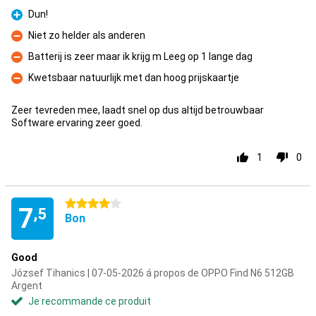
Pour
Dun!
Pour
Niet zo helder als anderen
Contre
Batterij is zeer maar ik krijg m Leeg op 1 lange dag
Contre
Kwetsbaar natuurlijk met dan hoog prijskaartje
Contre
Zeer tevreden mee, laadt snel op dus altijd betrouwbaar
Software ervaring zeer goed.
1
0
4 étoiles
7
,5
Bon
Good
József Tihanics | 07-05-2026 á propos de OPPO Find N6 512GB
Argent
Je recommande ce produit