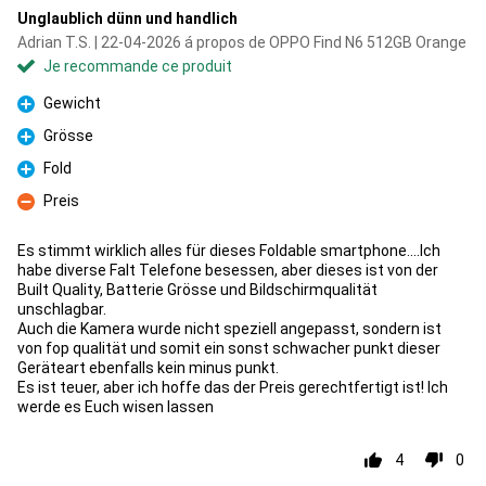
Unglaublich dünn und handlich
Adrian T.S. | 22-04-2026 á propos de OPPO Find N6 512GB Orange
Je recommande ce produit
Gewicht
Pour
Grösse
Pour
Fold
Pour
Preis
Contre
Es stimmt wirklich alles für dieses Foldable smartphone....Ich
habe diverse Falt Telefone besessen, aber dieses ist von der
Built Quality, Batterie Grösse und Bildschirmqualität
unschlagbar.
Auch die Kamera wurde nicht speziell angepasst, sondern ist
von fop qualität und somit ein sonst schwacher punkt dieser
Geräteart ebenfalls kein minus punkt.
Es ist teuer, aber ich hoffe das der Preis gerechtfertigt ist! Ich
werde es Euch wisen lassen
4
0