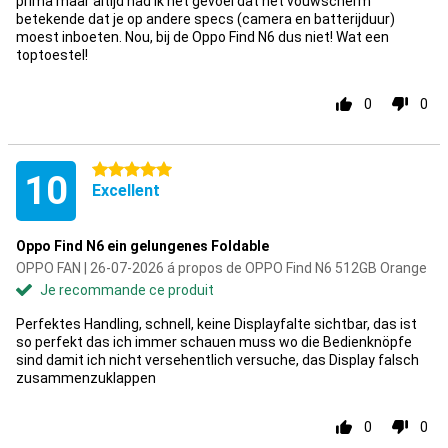
prima maar altijd had ik het gevoel dat het vouwscherm
betekende dat je op andere specs (camera en batterijduur)
moest inboeten. Nou, bij de Oppo Find N6 dus niet! Wat een
toptoestel!
0
0
5 étoiles
10
Excellent
Oppo Find N6 ein gelungenes Foldable
OPPO FAN | 26-07-2026 á propos de OPPO Find N6 512GB Orange
Je recommande ce produit
Perfektes Handling, schnell, keine Displayfalte sichtbar, das ist
so perfekt das ich immer schauen muss wo die Bedienknöpfe
sind damit ich nicht versehentlich versuche, das Display falsch
zusammenzuklappen
0
0