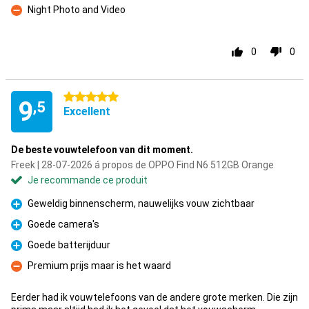
Night Photo and Video
Contre
0
0
5 étoiles
9
,5
Excellent
De beste vouwtelefoon van dit moment.
Freek | 28-07-2026 á propos de OPPO Find N6 512GB Orange
Je recommande ce produit
Geweldig binnenscherm, nauwelijks vouw zichtbaar
Pour
Goede camera's
Pour
Goede batterijduur
Pour
Premium prijs maar is het waard
Contre
Eerder had ik vouwtelefoons van de andere grote merken. Die zijn