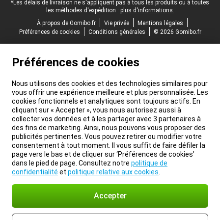
*Les délais de livraison ne s'appliquent pas à tous les produits ou à toutes
les méthodes d'expédition :
plus d'informations.
À propos de Gomibo.fr
Vie privée
Mentions légales
Préférences de cookies
Conditions générales
© 2026 Gomibo.fr
Préférences de cookies
Nous utilisons des cookies et des technologies similaires pour
vous offrir une expérience meilleure et plus personnalisée. Les
cookies fonctionnels et analytiques sont toujours actifs. En
cliquant sur « Accepter », vous nous autorisez aussi à
collecter vos données et à les partager avec 3 partenaires à
des fins de marketing. Ainsi, nous pouvons vous proposer des
publicités pertinentes. Vous pouvez retirer ou modifier votre
consentement à tout moment. Il vous suffit de faire défiler la
page vers le bas et de cliquer sur ‘Préférences de cookies’
dans le pied de page. Consultez notre
politique de
confidentialité
et
politique relative aux cookies
.
Accepter