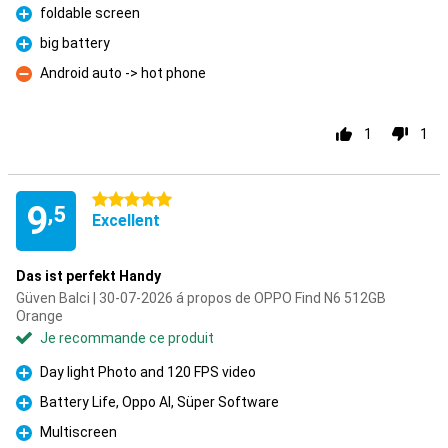
foldable screen
Pour
big battery
Pour
Android auto -> hot phone
Contre
1
1
5 étoiles
9
,5
Excellent
Das ist perfekt Handy
Güven Balci | 30-07-2026 á propos de OPPO Find N6 512GB
Orange
Je recommande ce produit
Day light Photo and 120 FPS video
Pour
Battery Life, Oppo AI, Süper Software
Pour
Multiscreen
Pour