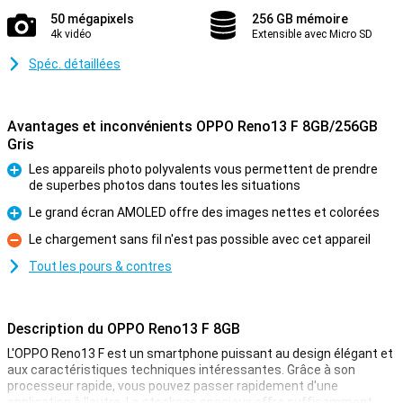
50 mégapixels
256 GB mémoire
4k vidéo
Extensible avec Micro SD
Spéc. détaillées
Avantages et inconvénients OPPO Reno13 F 8GB/256GB
Gris
Les appareils photo polyvalents vous permettent de prendre
de superbes photos dans toutes les situations
Pour
Le grand écran AMOLED offre des images nettes et colorées
Pour
Le chargement sans fil n'est pas possible avec cet appareil
Contre
Tout les pours & contres
Description du OPPO Reno13 F 8GB
L'OPPO Reno13 F est un smartphone puissant au design élégant et
aux caractéristiques techniques intéressantes. Grâce à son
processeur rapide, vous pouvez passer rapidement d'une
application à l'autre. Le stockage spacieux offre suffisamment