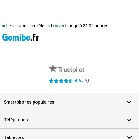
Le service clientèle est
ouvert
jusqu'à 21.00 heures
M
Avis externes des magasins
4,6
/ 5,0
4.6 étoiles
Smartphones populaires
Téléphones
Tablettes