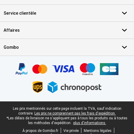
Service clientèle
Affaires
Gomibo
Certificats, methodes de paiement, partenaires de services de livr
Pied-de-page légal
Les prix mentionnés sur cette page incluent la TVA, sauf indication
contraire.
Les prix ne comprennent pas les frais d'expédition.
*Les délais de livraison ne s'appliquent pas à tous les produits ou à toutes
les méthodes d'expédition :
plus d'informations.
À propos de Gomibo.fr
Vie privée
Mentions légales