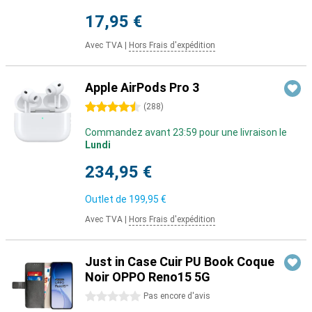
17,95 €
Avec TVA
|
Hors Frais d'expédition
Apple AirPods Pro 3
4.5 étoiles
(
288
)
Commandez avant 23:59 pour une livraison le
Lundi
234,95 €
Outlet de
199,95 €
Avec TVA
|
Hors Frais d'expédition
Just in Case Cuir PU Book Coque
Noir OPPO Reno15 5G
0 étoiles
Pas encore d'avis