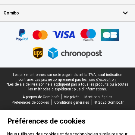
Gomibo
Certificats, methodes de paiement, partenaires de services de livr
Pied-de-page légal
Les prix mentionnés sur cette page incluent la TVA, sauf indication
contraire.
Les prix ne comprennent pas les frais d'expédition.
*Les délais de livraison ne s'appliquent pas à tous les produits ou à toutes
les méthodes d'expédition :
plus d'informations.
À propos de Gomibo.fr
Vie privée
Mentions légales
Préférences de cookies
Conditions générales
© 2026 Gomibo.fr
Préférences de cookies
Nous utilisons des cookies et des technologies similaires pour