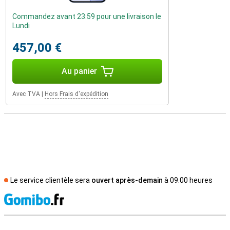
Commandez avant 23:59 pour une livraison le
Lundi
457,00 €
Au panier
Avec TVA
|
Hors Frais d'expédition
Le service clientèle sera
ouvert après-demain
à 09.00 heures
M