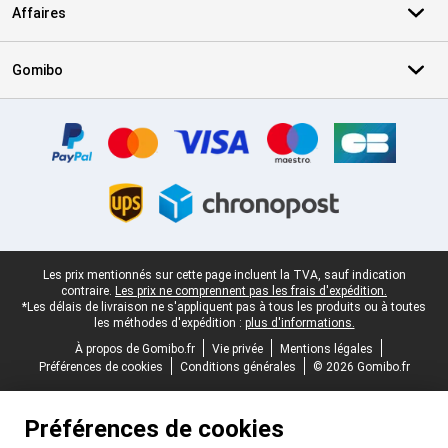
Affaires
Gomibo
Certificats, methodes de paiement, partenaires de services de livr
Pied-de-page légal
Les prix mentionnés sur cette page incluent la TVA, sauf indication
contraire.
Les prix ne comprennent pas les frais d'expédition.
*Les délais de livraison ne s'appliquent pas à tous les produits ou à toutes
les méthodes d'expédition :
plus d'informations.
À propos de Gomibo.fr
Vie privée
Mentions légales
Préférences de cookies
Conditions générales
© 2026 Gomibo.fr
Préférences de cookies