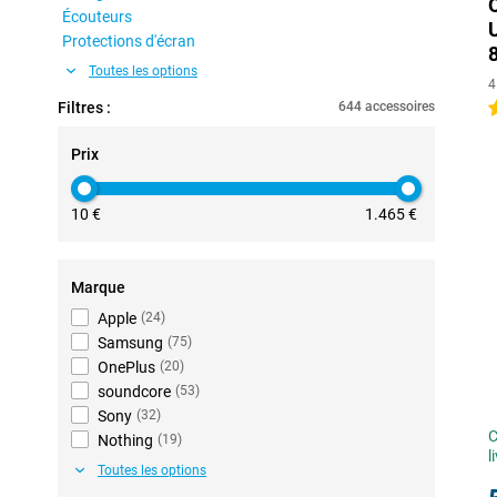
Écouteurs
Protections d'écran
Toutes les options
4
Filtres :
644 accessoires
5
Prix
10 €
1.465 €
Marque
Apple
(
24
)
Samsung
(
75
)
OnePlus
(
20
)
soundcore
(
53
)
Sony
(
32
)
C
Nothing
(
19
)
l
Toutes les options