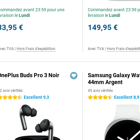
ommandez avant 23:59 pour une
Commandez avant 23:59 p
ivraison le
Lundi
livraison le
Lundi
33,95 €
149,95 €
vec TVA
|
Hors Frais d'expédition
Avec TVA
|
Hors Frais d'expédi
OnePlus Buds Pro 3 Noir
Samsung Galaxy Wat
44mm Argent
2 avis vérifiés
45 avis vérifiés
Excellent 9,3
Excellent 8,9
.5 étoiles
4.5 étoiles