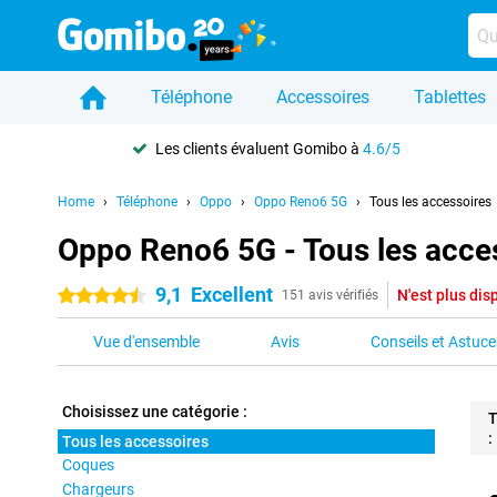
Téléphone
Accessoires
Tablettes
Les clients évaluent Gomibo à
4.6/5
Home
Téléphone
Oppo
Oppo Reno6 5G
Tous les accessoires
Oppo Reno6 5G - Tous les acce
9,1
Excellent
N'est plus dis
4.5 étoiles
151 avis vérifiés
Vue d'ensemble
Avis
Conseils et Astuce
Choisissez une catégorie :
T
:
Tous les accessoires
Coques
Pro
Chargeurs