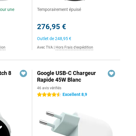
our une
Temporairement épuisé
276,95 €
Outlet de
248,95 €
tion
Avec TVA
|
Hors Frais d'expédition
ch 8
Google USB-C Chargeur
Rapide 45W Blanc
46 avis vérifiés
Excellent 8,9
4.5 étoiles