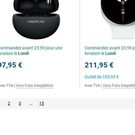
ommandez avant 23:59 pour une
Commandez avant 23:59 p
ivraison le
Lundi
livraison le
Lundi
97,95 €
211,95 €
Outlet de
185,95 €
vec TVA
|
Hors Frais d'expédition
Avec TVA
|
Hors Frais d'expédi
2
3
…
15