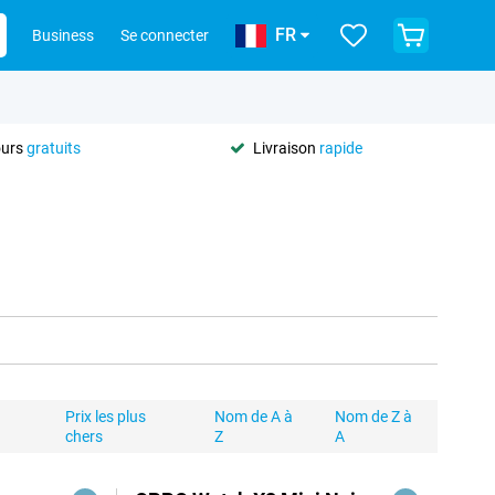
FR
Business
Se connecter
ours
gratuits
Livraison
rapide
Prix les plus
Nom de A à
Nom de Z à
chers
Z
A