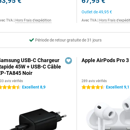
53,95 €
67,95 €
Outlet de
49,95 €
vec TVA
|
Hors Frais d'expédition
Avec TVA
|
Hors Frais d'expédi
Période de retour gratuite de 31 jours
Samsung USB-C Chargeur
Apple AirPods Pro 3
Rapide 45W + USB-C Câble
EP-TA845 Noir
03 avis vérifiés
289 avis vérifiés
Excellent 8,9
Excellent 9,1
.5 étoiles
4.5 étoiles