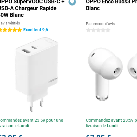
OPPO SuperVOOC USB-C +
OPPO Enco Buds3 P
USB-A Chargeur Rapide
Blanc
80W Blanc
 avis vérifiés
Pas encore d'avis
Excellent 9,6
 étoiles
0 étoiles
ommandez avant 23:59 pour une
Commandez avant 23:59 p
ivraison le
Lundi
livraison le
Lundi