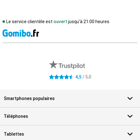
Le service clientèle est
ouvert
jusqu'à 21.00 heures
M
Avis externes des magasins
4,5
/ 5,0
4.5 étoiles
Smartphones populaires
Téléphones
Tablettes