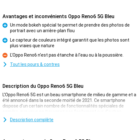
Avantages et inconvénients Oppo Reno6 5G Bleu
Un mode bokeh spécial te permet de prendre des photos de
portrait avec un arrière-plan flou
Pour
Le capteur de couleurs intégré garantit que les photos sont
plus vraies que nature
Pour
L'Oppo Reno6 n'est pas étanche à l'eau ou à la poussière.
Contre
Tout les pours & contres
Description du Oppo Reno6 5G Bleu
L'Oppo Reno6 5G est un beau smartphone de milieu de gamme et a
été annoncé dans la seconde moitié de 2021. Ce smartphone
dispose d'un certain nombre de fonctionnalités spéciales de
caméra, que vous ne trouverez pas facilement sur d'autres
smartphones. En outre, ce téléphone prend en charge l'internet
Description complète
mobile super rapide avec la 5G.
Cette variante dispose d'un dos bleu et d'un espace de stockage
de 128 Go. Il est bon de savoir que celui-ci n'est pas extensible avec