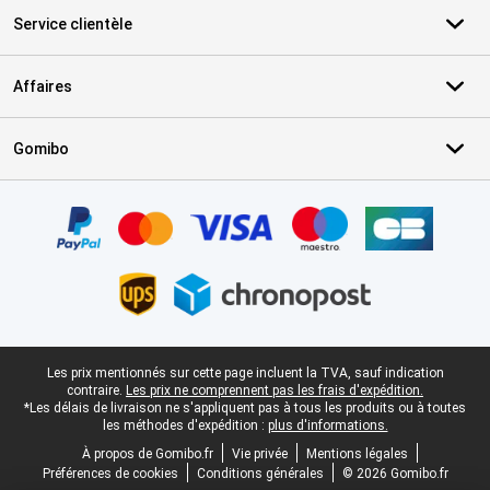
Service clientèle
Affaires
Gomibo
Certificats, methodes de paiement, partenaires de services de livr
Pied-de-page légal
Les prix mentionnés sur cette page incluent la TVA, sauf indication
contraire.
Les prix ne comprennent pas les frais d'expédition.
*Les délais de livraison ne s'appliquent pas à tous les produits ou à toutes
les méthodes d'expédition :
plus d'informations.
À propos de Gomibo.fr
Vie privée
Mentions légales
Préférences de cookies
Conditions générales
© 2026 Gomibo.fr