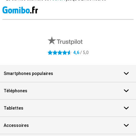
M
Avis externes des magasins
4,6
/ 5,0
4.6 étoiles
Smartphones populaires
Téléphones
Tablettes
Accessoires