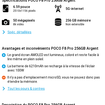
Spécifications POCO F8 Pro 256GB Argent
6.59 pouce
5G-internet
2510x1156 pixels
50 mégapixels
256 GB mémoire
8k vidéo
Non extensible
Spéc. détaillées
Avantages et inconvénients POCO F8 Pro 256GB Argent
Le grand écran AMOLED est lumineux, coloré et reste facile à
lire même en plein soleil.
Pour
La batterie de 6210mAh se recharge à la vitesse de l'éclair
avec 100W
Pour
Il n'y a pas d'emplacement microSD, vous ne pouvez donc pas
étendre la mémoire.
Contre
Tout les pours & contres
Description du POCO F8 Pro 256GB Argent