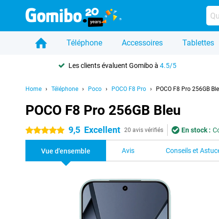
Téléphone
Accessoires
Tablettes
Les clients évaluent Gomibo à
4.5/5
Home
Téléphone
Poco
POCO F8 Pro
POCO F8 Pro 256GB Bl
POCO F8 Pro 256GB Bleu
9,5
Excellent
En stock :
C
5 étoiles
20 avis vérifiés
Avis
Conseils et Astuc
Vue d'ensemble