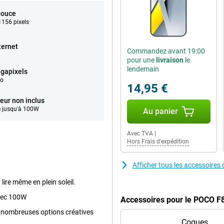
pouce
156 pixels
ternet
Commandez avant 19:00
pour une
livraison
le
lendemain
gapixels
éo
14,95 €
eur non inclus
 jusqu'à 100W
Au panier
Avec TVA
|
Hors Frais d'expédition
Afficher tous les accessoire
lire même en plein soleil.
avec 100W
Accessoires pour le POCO F
de nombreuses options créatives
Coques