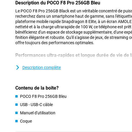
Description du POCO F8 Pro 256GB Bleu
Le POCO F8 Pro 256GB Black est un véritable concentré de puis
recherchez dans un smartphone haut de gamme, sans l'étiquette d
plateforme mobile rapide Snapdragon 8 Elite, à un écran AMOLE
netteté et à la charge ultrarapide de 100 W, ce téléphone est prêt 
bénéficierez d'un espace de stockage supplémentaire, d'une expé
finition élégante et robuste. Qu'il s'agisse de jeux, de streaming
offre toujours des performances optimales.
Performances ultra-rapides et longue durée de vie de l
Le POCO F8 Pro offre des performances optimales grâce à la p
Elite. Ce processeur est ultra-rapide et économe en énergie. Les
Description complète
instantanément, les jeux sont fluides et même les tâches lourde
multitâche se font sans effort. Tout se déroule en douceur, sans
cela ne suffisait pas, vous bénéficiez également d'une grande ba
Contenu de la boîte?
permettra de tenir toute la journée. Ainsi, ce téléphone peut teni
heures en utilisation continue, ou plus de 10 heures en appel vid
POCO F8 Pro 256GB Bleu
batterie ? Pas d'inquiétude, grâce à l'HyperCharge 100W, votr
rechargé en seulement 37 minutes. Une charge rapide et vous ête
USB - USB-C câble
!
Manuel d'utilisation
Coque
Écran AMOLED d'une grande netteté
L'écran du POCO F8 Pro 256GB Black est grand, lumineux et très n