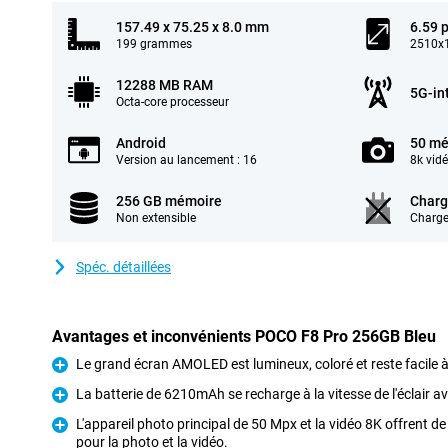
157.49 x 75.25 x 8.0 mm
6.59 
199 grammes
2510x1
12288 MB RAM
5G-in
Octa-core processeur
Android
50 mé
Version au lancement : 16
8k vid
256 GB mémoire
Charg
Non extensible
Charge
Spéc. détaillées
Avantages et inconvénients POCO F8 Pro 256GB Bleu
Le grand écran AMOLED est lumineux, coloré et reste facile à 
Pour
La batterie de 6210mAh se recharge à la vitesse de l'éclair 
Pour
L'appareil photo principal de 50 Mpx et la vidéo 8K offrent 
pour la photo et la vidéo.
Pour