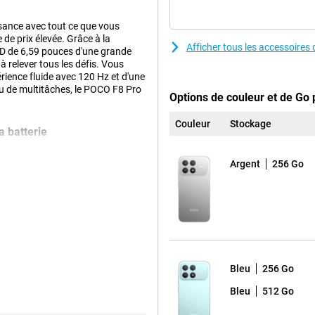
sance avec tout ce que vous
e prix élevée. Grâce à la
Afficher tous les accessoire
D de 6,59 pouces d'une grande
à relever tous les défis. Vous
rience fluide avec 120 Hz et d'une
 ou de multitâches, le POCO F8 Pro
Options de couleur et de Go
Couleur
Stockage
a batterie
lateforme mobile Snapdragon 8
 applications démarrent
Argent
256 Go
s comme le montage vidéo ou le
 le moindre accroc. Et comme si
tterie de 6210 mAh. Celle-ci vous
r jusqu'à 56 heures en appel, 16
éo ou en jeu. Vous êtes à court de
e POCO F8 Pro sera complètement
s prêt à repartir pour des heures
Bleu
256 Go
Bleu
512 Go
et. Avec une taille de 6,59