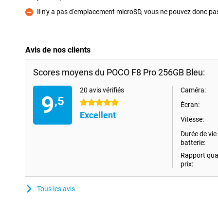
Il n'y a pas d'emplacement microSD, vous ne pouvez donc pa
Contre
Avis de nos clients
Scores moyens du POCO F8 Pro 256GB Bleu:
20 avis vérifiés
Caméra:
9
,5
5 étoiles
Écran:
Excellent
Vitesse:
Durée de vie 
batterie:
Rapport qual
prix:
Tous les avis