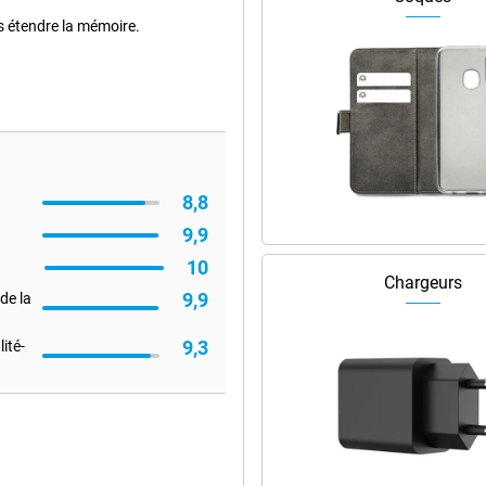
s étendre la mémoire.
8,8
9,9
10
Chargeurs
9,9
de la
9,3
ité-