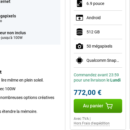
ternet
6.9 pouce
gapixels
Android
éo
512 GB
eur non inclus
 jusqu'à 100W
50 mégapixels
Qualcomm Snapdragon 8 Elite Gen 5 Mobile Plat
t
Commandez avant 23:59
lire même en plein soleil.
pour une livraison le
Lundi
avec 100W
772,00 €
de nombreuses options créatives
Au panier
s étendre la mémoire.
Avec TVA
|
Hors Frais d'expédition