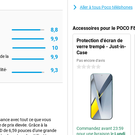
Aller à tous Poco téléphones
Accessoires pour le POCO F
8,8
9,9
Protection d'écran de
verre trempé - Just-in-
10
Case
9,9
de la
Pas encore d'avis
0 étoiles
9,3
ité-
sance avec tout ce que vous
e prix élevée. Grâce à la
Commandez avant 23:59
D de 6,59 pouces d'une grande
pour une livraison le
Lundi