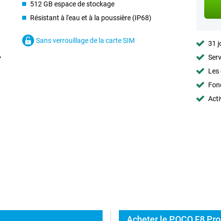
512 GB espace de stockage
Résistant à l'eau et à la poussière (IP68)
Sans verrouillage de la carte SIM
31 j
Serv
Les 
Fon
Acti
Acheter le POCO F8 Pro 