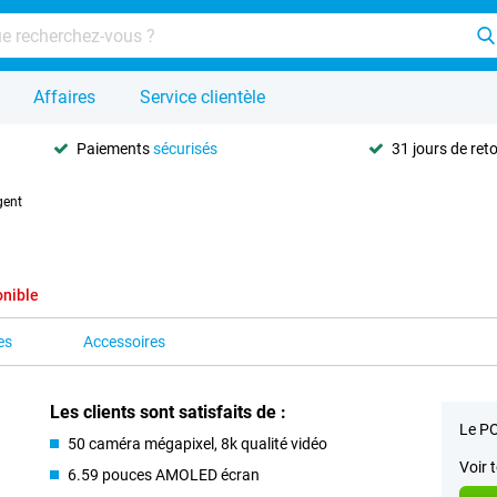
Affaires
Service clientèle
Paiements
sécurisés
31 jours de ret
gent
onible
es
Accessoires
Les clients sont satisfaits de :
Le PO
50 caméra mégapixel, 8k qualité vidéo
Voir 
6.59 pouces AMOLED écran