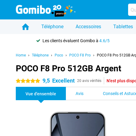
Téléphone
Accessoires
Tablettes
Les clients évaluent Gomibo à
4.6/5
Home
Téléphone
Poco
POCO F8 Pro
POCO F8 Pro 512GB Ar
POCO F8 Pro 512GB Argent
9,5
Excellent
N'est plus disp
5 étoiles
20 avis vérifiés
Avis
Conseils et Astuc
Vue d'ensemble