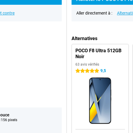
t contre
Aller directement à :
Alternat
Alternatives
POCO F8 Ultra 512GB
Noir
63 avis vérifiés
9,5
5 étoiles
pouce
156 pixels