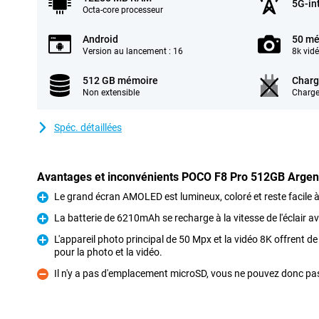
5G-in
Octa-core processeur
Android
50 mé
Version au lancement : 16
8k vid
512 GB mémoire
Charg
Non extensible
Charge
Spéc. détaillées
Avantages et inconvénients POCO F8 Pro 512GB Argen
Le grand écran AMOLED est lumineux, coloré et reste facile à 
Pour
La batterie de 6210mAh se recharge à la vitesse de l'éclair 
Pour
L'appareil photo principal de 50 Mpx et la vidéo 8K offrent 
pour la photo et la vidéo.
Pour
Il n'y a pas d'emplacement microSD, vous ne pouvez donc pa
Contre