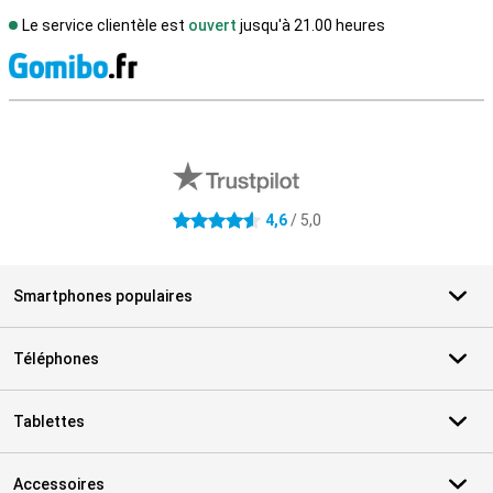
Le service clientèle est
ouvert
jusqu'à 21.00 heures
M
Avis externes des magasins
4,6
/ 5,0
4.6 étoiles
Smartphones populaires
Téléphones
Tablettes
Accessoires