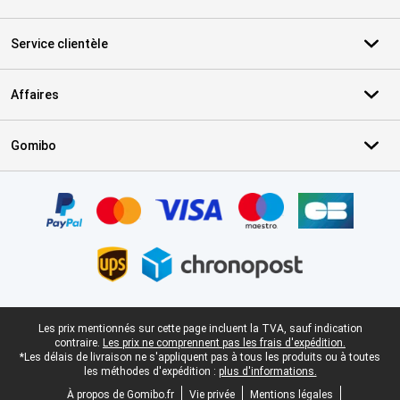
Service clientèle
Affaires
Gomibo
Certificats, methodes de paiement, partenaires de services de livr
Pied-de-page légal
Les prix mentionnés sur cette page incluent la TVA, sauf indication
contraire.
Les prix ne comprennent pas les frais d'expédition.
*Les délais de livraison ne s'appliquent pas à tous les produits ou à toutes
les méthodes d'expédition :
plus d'informations.
À propos de Gomibo.fr
Vie privée
Mentions légales