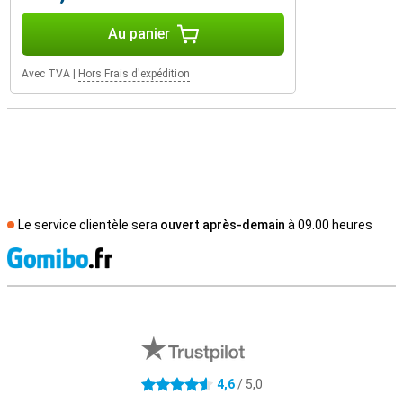
Au panier
Avec TVA
|
Hors Frais d'expédition
Le service clientèle sera
ouvert après-demain
à 09.00 heures
M
Avis externes des magasins
4,6
/ 5,0
4.6 étoiles