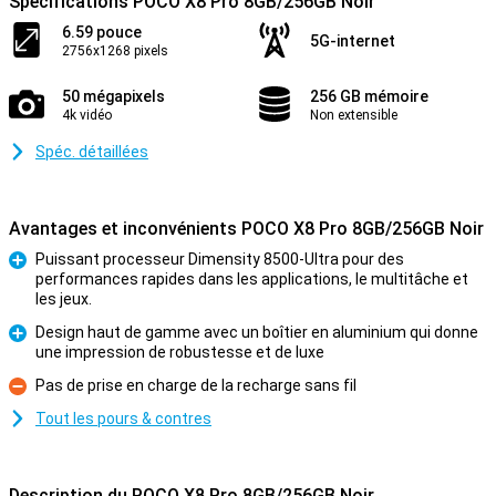
Spécifications POCO X8 Pro 8GB/256GB Noir
6.59 pouce
5G-internet
2756x1268 pixels
50 mégapixels
256 GB mémoire
4k vidéo
Non extensible
Spéc. détaillées
Avantages et inconvénients POCO X8 Pro 8GB/256GB Noir
Puissant processeur Dimensity 8500-Ultra pour des
performances rapides dans les applications, le multitâche et
Pour
les jeux.
Design haut de gamme avec un boîtier en aluminium qui donne
une impression de robustesse et de luxe
Pour
Pas de prise en charge de la recharge sans fil
Contre
Tout les pours & contres
Description du POCO X8 Pro 8GB/256GB Noir