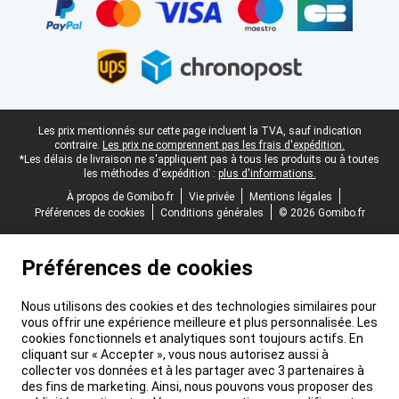
Pied-de-page légal
Les prix mentionnés sur cette page incluent la TVA, sauf indication
contraire.
Les prix ne comprennent pas les frais d'expédition.
*Les délais de livraison ne s'appliquent pas à tous les produits ou à toutes
les méthodes d'expédition :
plus d'informations.
À propos de Gomibo.fr
Vie privée
Mentions légales
Préférences de cookies
Conditions générales
© 2026 Gomibo.fr
Préférences de cookies
Nous utilisons des cookies et des technologies similaires pour
vous offrir une expérience meilleure et plus personnalisée. Les
cookies fonctionnels et analytiques sont toujours actifs. En
cliquant sur « Accepter », vous nous autorisez aussi à
collecter vos données et à les partager avec 3 partenaires à
des fins de marketing. Ainsi, nous pouvons vous proposer des