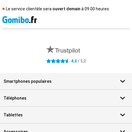
Le service clientèle sera
ouvert demain
à 09.00 heures
M
Avis externes des magasins
4,6
/ 5,0
4.6 étoiles
Smartphones populaires
Téléphones
Tablettes
Accessoires